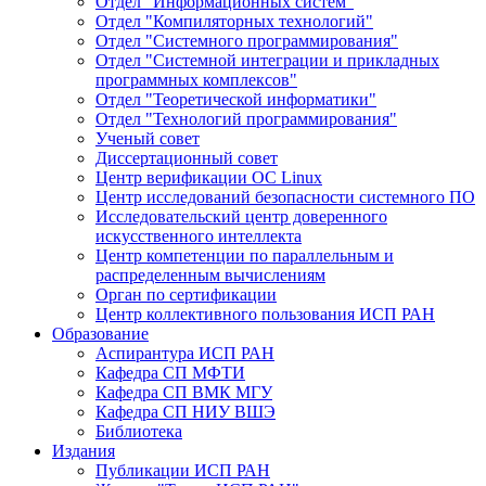
Отдел "Информационных систем"
Отдел "Компиляторных технологий"
Отдел "Системного программирования"
Отдел "Системной интеграции и прикладных
программных комплексов"
Отдел "Теоретической информатики"
Отдел "Технологий программирования"
Ученый совет
Диссертационный совет
Центр верификации ОС Linux
Центр исследований безопасности системного ПО
Исследовательский центр доверенного
искусственного интеллекта
Центр компетенции по параллельным и
распределенным вычислениям
Орган по сертификации
Центр коллективного пользования ИСП РАН
Образование
Аспирантура ИСП РАН
Кафедра СП МФТИ
Кафедра СП ВМК МГУ
Кафедра СП НИУ ВШЭ
Библиотека
Издания
Публикации ИСП РАН