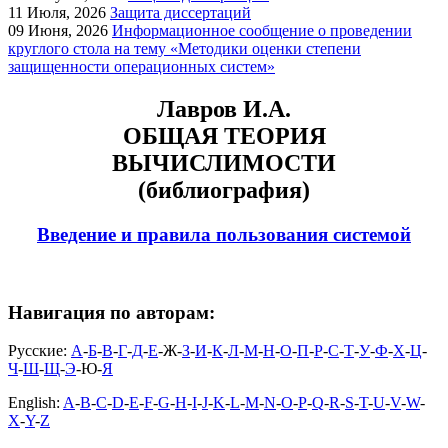
11
Июля, 2026
Защита диссертаций
09
Июня, 2026
Информационное сообщение о проведении
круглого стола на тему «Методики оценки степени
защищенности операционных систем»
Лавров И.А.
ОБЩАЯ ТЕОРИЯ
ВЫЧИСЛИМОСТИ
(библиография)
Введение и правила пользования системой
Навигация по авторам:
Русские:
А
-
Б
-
В
-
Г
-
Д
-
Е
-Ж-
З
-
И
-
К
-
Л
-
М
-
Н
-
О
-
П
-
Р
-
С
-
Т
-
У
-
Ф
-
Х
-
Ц
-
Ч
-
Ш
-
Щ
-
Э
-Ю-
Я
English:
A
-
B
-
C
-
D
-
E
-
F
-
G
-
H
-
I
-
J
-
K
-
L
-
M
-
N
-
O
-
P
-
Q
-
R
-
S
-
T
-
U
-
V
-
W
-
X
-
Y
-
Z