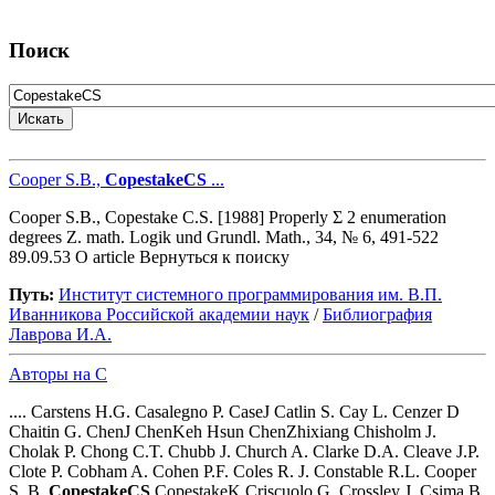
Поиск
Cooper S.B.,
CopestakeCS
...
Cooper S.B., Copestake C.S. [1988] Properly Σ 2 enumeration
degrees Z. math. Logik und Grundl. Math., 34, № 6, 491-522
89.09.53 O article Вернуться к поиску
Путь:
Институт системного программирования им. В.П.
Иванникова Роcсийской академии наук
/
Библиография
Лаврова И.А.
Авторы на C
.... Carstens H.G. Casalegno P. CaseJ Catlin S. Cay L. Cenzer D
Chaitin G. ChenJ ChenKeh Hsun ChenZhixiang Chisholm J.
Cholak P. Chong C.T. Chubb J. Church A. Clarke D.A. Cleave J.P.
Clote P. Cobham A. Cohen P.F. Coles R. J. Constable R.L. Cooper
S. B.
CopestakeCS
CopestakeK Criscuolo G. Crossley J. Csima B.