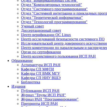
Отдел "Информационных систем"
Отдел "Компиляторных технологий"
Отдел "Системного программирования"
Отдел "Системной интеграции и прикладных прог
Отдел "Теоретической информатики"
Отдел "Технологий программирования"
Ученый совет
Диссертационный совет
Центр верификации ОС Linux
Центр исследований безопасности системного ПО
Исследовательский центр доверенного искусственн
Центр компетенции по параллельным и распредел
Орган по сертификации
Центр коллективного пользования ИСП РАН
Образование
Аспирантура ИСП РАН
Кафедра СП МФТИ
Кафедра СП ВМК МГУ
Кафедра СП НИУ ВШЭ
Библиотека
Издания
Публикации ИСП РАН
Журнал "Труды ИСП РАН"
Журнал РАН "Программирование"
Препринты ИСП РАН