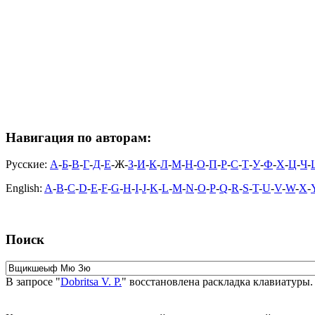
Навигация по авторам:
Русские:
А
-
Б
-
В
-
Г
-
Д
-
Е
-Ж-
З
-
И
-
К
-
Л
-
М
-
Н
-
О
-
П
-
Р
-
С
-
Т
-
У
-
Ф
-
Х
-
Ц
-
Ч
-
English:
A
-
B
-
C
-
D
-
E
-
F
-
G
-
H
-
I
-
J
-
K
-
L
-
M
-
N
-
O
-
P
-
Q
-
R
-
S
-
T
-
U
-
V
-
W
-
X
-
Поиск
В запросе "
Dobritsa V. P.
" восстановлена раскладка клавиатуры.