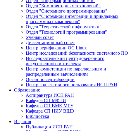
Отдел "Информационных систем"
Отдел "Компиляторных технологий"
Отдел "Системного программирования"
Отдел "Системной интеграции и прикладных
программных комплексов"
Отдел "Теоретической информатики"
Отдел "Технологий программирования"
Ученый совет
Диссертационный совет
Центр верификации ОС Linux
Центр исследований безопасности системного ПО
Исследовательский центр доверенного
искусственного интеллекта
Центр компетенции по параллельным и
распределенным вычислениям
Орган по сертификации
Центр коллективного пользования ИСП РАН
Образование
Аспирантура ИСП РАН
Кафедра СП МФТИ
Кафедра СП ВМК МГУ
Кафедра СП НИУ ВШЭ
Библиотека
Издания
Публикации ИСП РАН