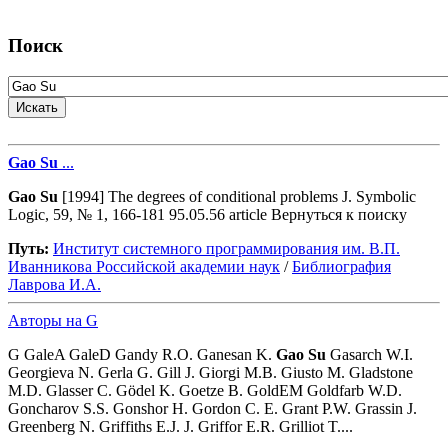
Поиск
Gao
Su
...
Gao
Su
[1994] The degrees of conditional problems J. Symbolic
Logic, 59, № 1, 166-181 95.05.56 article Вернуться к поиску
Путь:
Институт системного программирования им. В.П.
Иванникова Роcсийской академии наук
/
Библиография
Лаврова И.А.
Авторы на G
G GaleA GaleD Gandy R.O. Ganesan K.
Gao
Su
Gasarch W.I.
Georgieva N. Gerla G. Gill J. Giorgi M.B. Giusto M. Gladstone
M.D. Glasser C. Gödel K. Goetze B. GoldEM Goldfarb W.D.
Goncharov S.S. Gonshor H. Gordon C. E. Grant P.W. Grassin J.
Greenberg N. Griffiths E.J. J. Griffor E.R. Grilliot T....