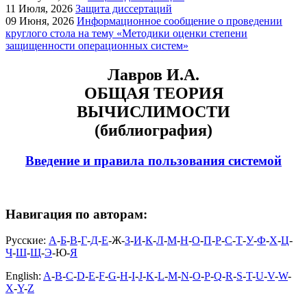
11
Июля, 2026
Защита диссертаций
09
Июня, 2026
Информационное сообщение о проведении
круглого стола на тему «Методики оценки степени
защищенности операционных систем»
Лавров И.А.
ОБЩАЯ ТЕОРИЯ
ВЫЧИСЛИМОСТИ
(библиография)
Введение и правила пользования системой
Навигация по авторам:
Русские:
А
-
Б
-
В
-
Г
-
Д
-
Е
-Ж-
З
-
И
-
К
-
Л
-
М
-
Н
-
О
-
П
-
Р
-
С
-
Т
-
У
-
Ф
-
Х
-
Ц
-
Ч
-
Ш
-
Щ
-
Э
-Ю-
Я
English:
A
-
B
-
C
-
D
-
E
-
F
-
G
-
H
-
I
-
J
-
K
-
L
-
M
-
N
-
O
-
P
-
Q
-
R
-
S
-
T
-
U
-
V
-
W
-
X
-
Y
-
Z