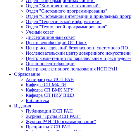
Отдел "Информационных систем"
Отдел "Компиляторных технологий"
Отдел "Системного программирования"
Отдел "Системной интеграции и прикладных прог
Отдел "Теоретической информатики"
Отдел "Технологий программирования"
Ученый совет
Диссертационный совет
Центр верификации ОС Linux
Центр исследований безопасности системного ПО
Исследовательский центр доверенного искусственн
Центр компетенции по параллельным и распредел
Орган по сертификации
Центр коллективного пользования ИСП РАН
Образование
Аспирантура ИСП РАН
Кафедра СП МФТИ
Кафедра СП ВМК МГУ
Кафедра СП НИУ ВШЭ
Библиотека
Издания
Публикации ИСП РАН
Журнал "Труды ИСП РАН"
Журнал РАН "Программирование"
Препринты ИСП РАН