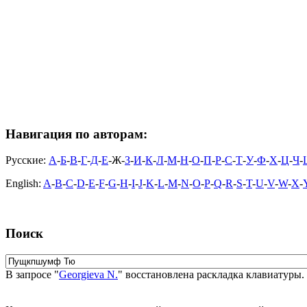
Навигация по авторам:
Русские:
А
-
Б
-
В
-
Г
-
Д
-
Е
-Ж-
З
-
И
-
К
-
Л
-
М
-
Н
-
О
-
П
-
Р
-
С
-
Т
-
У
-
Ф
-
Х
-
Ц
-
Ч
-
English:
A
-
B
-
C
-
D
-
E
-
F
-
G
-
H
-
I
-
J
-
K
-
L
-
M
-
N
-
O
-
P
-
Q
-
R
-
S
-
T
-
U
-
V
-
W
-
X
-
Поиск
В запросе "
Georgieva N.
" восстановлена раскладка клавиатуры.