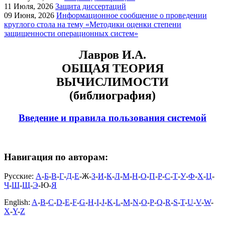
11
Июля, 2026
Защита диссертаций
09
Июня, 2026
Информационное сообщение о проведении
круглого стола на тему «Методики оценки степени
защищенности операционных систем»
Лавров И.А.
ОБЩАЯ ТЕОРИЯ
ВЫЧИСЛИМОСТИ
(библиография)
Введение и правила пользования системой
Навигация по авторам:
Русские:
А
-
Б
-
В
-
Г
-
Д
-
Е
-Ж-
З
-
И
-
К
-
Л
-
М
-
Н
-
О
-
П
-
Р
-
С
-
Т
-
У
-
Ф
-
Х
-
Ц
-
Ч
-
Ш
-
Щ
-
Э
-Ю-
Я
English:
A
-
B
-
C
-
D
-
E
-
F
-
G
-
H
-
I
-
J
-
K
-
L
-
M
-
N
-
O
-
P
-
Q
-
R
-
S
-
T
-
U
-
V
-
W
-
X
-
Y
-
Z