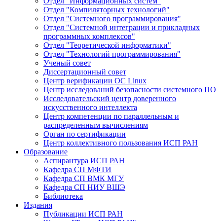
Отдел "Информационных систем"
Отдел "Компиляторных технологий"
Отдел "Системного программирования"
Отдел "Системной интеграции и прикладных
программных комплексов"
Отдел "Теоретической информатики"
Отдел "Технологий программирования"
Ученый совет
Диссертационный совет
Центр верификации ОС Linux
Центр исследований безопасности системного ПО
Исследовательский центр доверенного
искусственного интеллекта
Центр компетенции по параллельным и
распределенным вычислениям
Орган по сертификации
Центр коллективного пользования ИСП РАН
Образование
Аспирантура ИСП РАН
Кафедра СП МФТИ
Кафедра СП ВМК МГУ
Кафедра СП НИУ ВШЭ
Библиотека
Издания
Публикации ИСП РАН