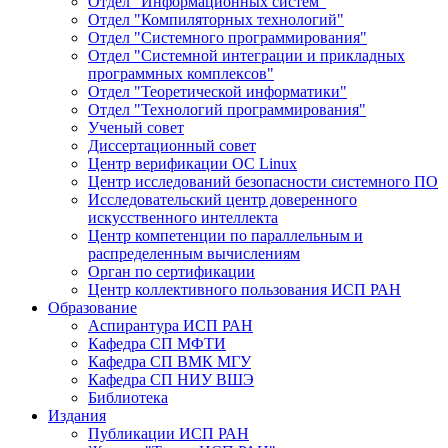
Отдел "Информационных систем"
Отдел "Компиляторных технологий"
Отдел "Системного программирования"
Отдел "Системной интеграции и прикладных
программных комплексов"
Отдел "Теоретической информатики"
Отдел "Технологий программирования"
Ученый совет
Диссертационный совет
Центр верификации ОС Linux
Центр исследований безопасности системного ПО
Исследовательский центр доверенного
искусственного интеллекта
Центр компетенции по параллельным и
распределенным вычислениям
Орган по сертификации
Центр коллективного пользования ИСП РАН
Образование
Аспирантура ИСП РАН
Кафедра СП МФТИ
Кафедра СП ВМК МГУ
Кафедра СП НИУ ВШЭ
Библиотека
Издания
Публикации ИСП РАН