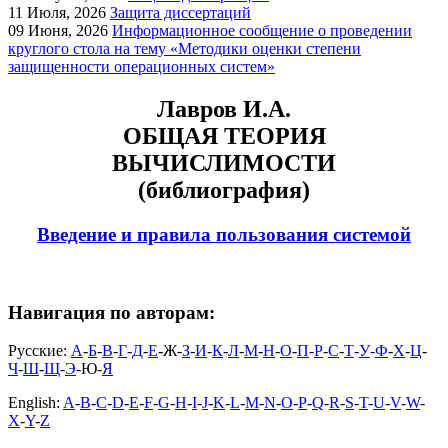
11
Июля, 2026
Защита диссертаций
09
Июня, 2026
Информационное сообщение о проведении
круглого стола на тему «Методики оценки степени
защищенности операционных систем»
Лавров И.А.
ОБЩАЯ ТЕОРИЯ
ВЫЧИСЛИМОСТИ
(библиография)
Введение и правила пользования системой
Навигация по авторам:
Русские:
А
-
Б
-
В
-
Г
-
Д
-
Е
-Ж-
З
-
И
-
К
-
Л
-
М
-
Н
-
О
-
П
-
Р
-
С
-
Т
-
У
-
Ф
-
Х
-
Ц
-
Ч
-
Ш
-
Щ
-
Э
-Ю-
Я
English:
A
-
B
-
C
-
D
-
E
-
F
-
G
-
H
-
I
-
J
-
K
-
L
-
M
-
N
-
O
-
P
-
Q
-
R
-
S
-
T
-
U
-
V
-
W
-
X
-
Y
-
Z