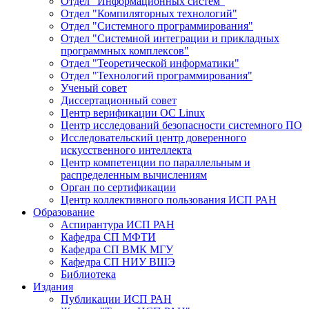
Отдел "Информационных систем"
Отдел "Компиляторных технологий"
Отдел "Системного программирования"
Отдел "Системной интеграции и прикладных
программных комплексов"
Отдел "Теоретической информатики"
Отдел "Технологий программирования"
Ученый совет
Диссертационный совет
Центр верификации ОС Linux
Центр исследований безопасности системного ПО
Исследовательский центр доверенного
искусственного интеллекта
Центр компетенции по параллельным и
распределенным вычислениям
Орган по сертификации
Центр коллективного пользования ИСП РАН
Образование
Аспирантура ИСП РАН
Кафедра СП МФТИ
Кафедра СП ВМК МГУ
Кафедра СП НИУ ВШЭ
Библиотека
Издания
Публикации ИСП РАН