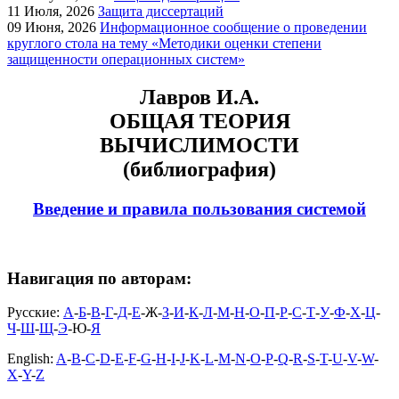
11
Июля, 2026
Защита диссертаций
09
Июня, 2026
Информационное сообщение о проведении
круглого стола на тему «Методики оценки степени
защищенности операционных систем»
Лавров И.А.
ОБЩАЯ ТЕОРИЯ
ВЫЧИСЛИМОСТИ
(библиография)
Введение и правила пользования системой
Навигация по авторам:
Русские:
А
-
Б
-
В
-
Г
-
Д
-
Е
-Ж-
З
-
И
-
К
-
Л
-
М
-
Н
-
О
-
П
-
Р
-
С
-
Т
-
У
-
Ф
-
Х
-
Ц
-
Ч
-
Ш
-
Щ
-
Э
-Ю-
Я
English:
A
-
B
-
C
-
D
-
E
-
F
-
G
-
H
-
I
-
J
-
K
-
L
-
M
-
N
-
O
-
P
-
Q
-
R
-
S
-
T
-
U
-
V
-
W
-
X
-
Y
-
Z