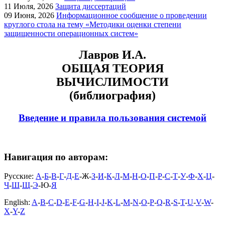
11
Июля, 2026
Защита диссертаций
09
Июня, 2026
Информационное сообщение о проведении
круглого стола на тему «Методики оценки степени
защищенности операционных систем»
Лавров И.А.
ОБЩАЯ ТЕОРИЯ
ВЫЧИСЛИМОСТИ
(библиография)
Введение и правила пользования системой
Навигация по авторам:
Русские:
А
-
Б
-
В
-
Г
-
Д
-
Е
-Ж-
З
-
И
-
К
-
Л
-
М
-
Н
-
О
-
П
-
Р
-
С
-
Т
-
У
-
Ф
-
Х
-
Ц
-
Ч
-
Ш
-
Щ
-
Э
-Ю-
Я
English:
A
-
B
-
C
-
D
-
E
-
F
-
G
-
H
-
I
-
J
-
K
-
L
-
M
-
N
-
O
-
P
-
Q
-
R
-
S
-
T
-
U
-
V
-
W
-
X
-
Y
-
Z