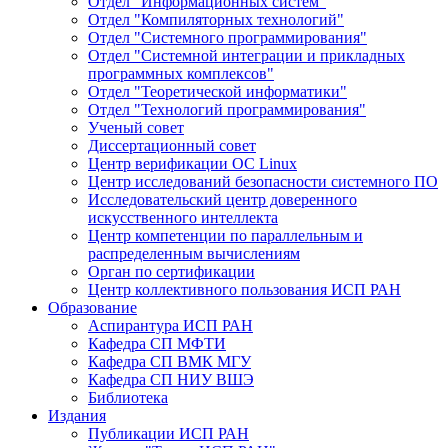
Отдел "Информационных систем"
Отдел "Компиляторных технологий"
Отдел "Системного программирования"
Отдел "Системной интеграции и прикладных
программных комплексов"
Отдел "Теоретической информатики"
Отдел "Технологий программирования"
Ученый совет
Диссертационный совет
Центр верификации ОС Linux
Центр исследований безопасности системного ПО
Исследовательский центр доверенного
искусственного интеллекта
Центр компетенции по параллельным и
распределенным вычислениям
Орган по сертификации
Центр коллективного пользования ИСП РАН
Образование
Аспирантура ИСП РАН
Кафедра СП МФТИ
Кафедра СП ВМК МГУ
Кафедра СП НИУ ВШЭ
Библиотека
Издания
Публикации ИСП РАН