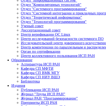
Отдел "Информационных систем"
Отдел "Компиляторных технологий"
Отдел "Системного программирования"
Отдел "Системной интеграции и прикладных прог
Отдел "Теоретической информатики"
Отдел "Технологий программирования"
Ученый совет
Диссертационный совет
Центр верификации ОС Linux
Центр исследований безопасности системного ПО
Исследовательский центр доверенного искусственн
Центр компетенции по параллельным и распредел
Орган по сертификации
Центр коллективного пользования ИСП РАН
Образование
Аспирантура ИСП РАН
Кафедра СП МФТИ
Кафедра СП ВМК МГУ
Кафедра СП НИУ ВШЭ
Библиотека
Издания
Публикации ИСП РАН
Журнал "Труды ИСП РАН"
Журнал РАН "Программирование"
Препринты ИСП РАН