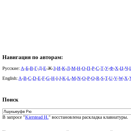
Навигация по авторам:
Русские:
А
-
Б
-
В
-
Г
-
Д
-
Е
-Ж-
З
-
И
-
К
-
Л
-
М
-
Н
-
О
-
П
-
Р
-
С
-
Т
-
У
-
Ф
-
Х
-
Ц
-
Ч
-
English:
A
-
B
-
C
-
D
-
E
-
F
-
G
-
H
-
I
-
J
-
K
-
L
-
M
-
N
-
O
-
P
-
Q
-
R
-
S
-
T
-
U
-
V
-
W
-
X
-
Поиск
В запросе "
Kierstead H.
" восстановлена раскладка клавиатуры.