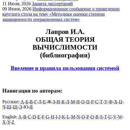
11
Июля, 2026
Защита диссертаций
09
Июня, 2026
Информационное сообщение о проведении
круглого стола на тему «Методики оценки степени
защищенности операционных систем»
Лавров И.А.
ОБЩАЯ ТЕОРИЯ
ВЫЧИСЛИМОСТИ
(библиография)
Введение и правила пользования системой
Навигация по авторам:
Русские:
А
-
Б
-
В
-
Г
-
Д
-
Е
-Ж-
З
-
И
-
К
-
Л
-
М
-
Н
-
О
-
П
-
Р
-
С
-
Т
-
У
-
Ф
-
Х
-
Ц
-
Ч
-
Ш
-
Щ
-
Э
-Ю-
Я
English:
A
-
B
-
C
-
D
-
E
-
F
-
G
-
H
-
I
-
J
-
K
-
L
-
M
-
N
-
O
-
P
-
Q
-
R
-
S
-
T
-
U
-
V
-
W
-
X
-
Y
-
Z