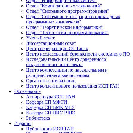
Отдел "Информационных систем"
Отдел "Компиляторных технологий"
Отдел "Системного программирования"
Отдел "Системной интеграции и прикладных
программных комплексов"
Отдел "Теоретической информатики"
Отдел "Технологий программирования"
Ученый совет
Диссертационный совет
Центр верификации ОС Linux
Центр исследований безопасности системного ПО
Исследовательский центр доверенного
искусственного интеллекта
Центр компетенции по параллельным и
распределенным вычислениям
Орган по сертификации
Центр коллективного пользования ИСП РАН
Образование
Аспирантура ИСП РАН
Кафедра СП МФТИ
Кафедра СП ВМК МГУ
Кафедра СП НИУ ВШЭ
Библиотека
Издания
Публикации ИСП РАН