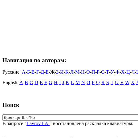
Навигация по авторам:
Русские:
А
-
Б
-
В
-
Г
-
Д
-
Е
-Ж-
З
-
И
-
К
-
Л
-
М
-
Н
-
О
-
П
-
Р
-
С
-
Т
-
У
-
Ф
-
Х
-
Ц
-
Ч
-
English:
A
-
B
-
C
-
D
-
E
-
F
-
G
-
H
-
I
-
J
-
K
-
L
-
M
-
N
-
O
-
P
-
Q
-
R
-
S
-
T
-
U
-
V
-
W
-
X
-
Поиск
В запросе "
Lavrov I.A.
" восстановлена раскладка клавиатуры.