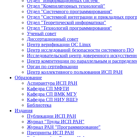
Отдел "Информационных систем"
Отдел "Компиляторных технологий"
Отдел "Системного программирования"
Отдел "Системной интеграции и прикладных прог
Отдел "Теоретической информатики"
Отдел "Технологий программирования"
Ученый совет
Диссертационный совет
Центр верификации ОС Linux
Центр исследований безопасности системного ПО
Исследовательский центр доверенного искусственн
Центр компетенции по параллельным и распредел
Орган по сертификации
Центр коллективного пользования ИСП РАН
Образование
Аспирантура ИСП РАН
Кафедра СП МФТИ
Кафедра СП ВМК МГУ
Кафедра СП НИУ ВШЭ
Библиотека
Издания
Публикации ИСП РАН
Журнал "Труды ИСП РАН"
Журнал РАН "Программирование"
Препринты ИСП РАН