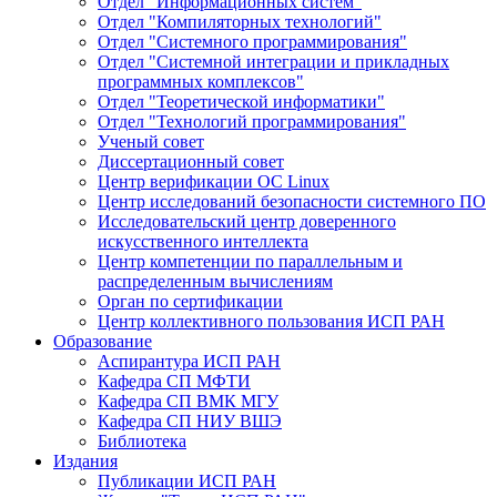
Отдел "Информационных систем"
Отдел "Компиляторных технологий"
Отдел "Системного программирования"
Отдел "Системной интеграции и прикладных
программных комплексов"
Отдел "Теоретической информатики"
Отдел "Технологий программирования"
Ученый совет
Диссертационный совет
Центр верификации ОС Linux
Центр исследований безопасности системного ПО
Исследовательский центр доверенного
искусственного интеллекта
Центр компетенции по параллельным и
распределенным вычислениям
Орган по сертификации
Центр коллективного пользования ИСП РАН
Образование
Аспирантура ИСП РАН
Кафедра СП МФТИ
Кафедра СП ВМК МГУ
Кафедра СП НИУ ВШЭ
Библиотека
Издания
Публикации ИСП РАН