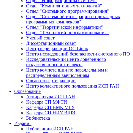
Отдел "Информационных систем"
Отдел "Компиляторных технологий"
Отдел "Системного программирования"
Отдел "Системной интеграции и прикладных
программных комплексов"
Отдел "Теоретической информатики"
Отдел "Технологий программирования"
Ученый совет
Диссертационный совет
Центр верификации ОС Linux
Центр исследований безопасности системного ПО
Исследовательский центр доверенного
искусственного интеллекта
Центр компетенции по параллельным и
распределенным вычислениям
Орган по сертификации
Центр коллективного пользования ИСП РАН
Образование
Аспирантура ИСП РАН
Кафедра СП МФТИ
Кафедра СП ВМК МГУ
Кафедра СП НИУ ВШЭ
Библиотека
Издания
Публикации ИСП РАН