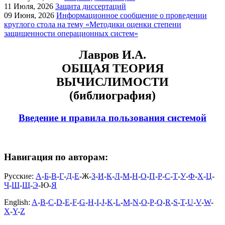
11
Июля, 2026
Защита диссертаций
09
Июня, 2026
Информационное сообщение о проведении
круглого стола на тему «Методики оценки степени
защищенности операционных систем»
Лавров И.А.
ОБЩАЯ ТЕОРИЯ
ВЫЧИСЛИМОСТИ
(библиография)
Введение и правила пользования системой
Навигация по авторам:
Русские:
А
-
Б
-
В
-
Г
-
Д
-
Е
-Ж-
З
-
И
-
К
-
Л
-
М
-
Н
-
О
-
П
-
Р
-
С
-
Т
-
У
-
Ф
-
Х
-
Ц
-
Ч
-
Ш
-
Щ
-
Э
-Ю-
Я
English:
A
-
B
-
C
-
D
-
E
-
F
-
G
-
H
-
I
-
J
-
K
-
L
-
M
-
N
-
O
-
P
-
Q
-
R
-
S
-
T
-
U
-
V
-
W
-
X
-
Y
-
Z