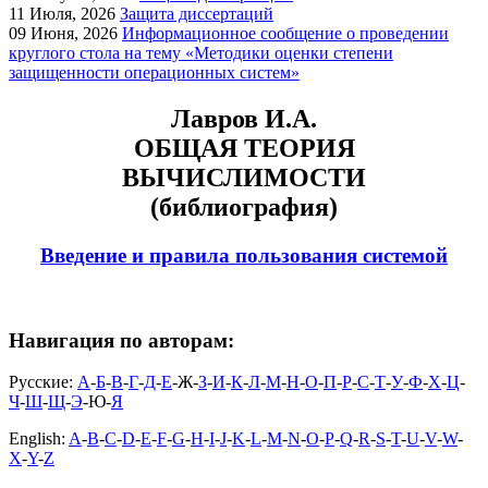
11
Июля, 2026
Защита диссертаций
09
Июня, 2026
Информационное сообщение о проведении
круглого стола на тему «Методики оценки степени
защищенности операционных систем»
Лавров И.А.
ОБЩАЯ ТЕОРИЯ
ВЫЧИСЛИМОСТИ
(библиография)
Введение и правила пользования системой
Навигация по авторам:
Русские:
А
-
Б
-
В
-
Г
-
Д
-
Е
-Ж-
З
-
И
-
К
-
Л
-
М
-
Н
-
О
-
П
-
Р
-
С
-
Т
-
У
-
Ф
-
Х
-
Ц
-
Ч
-
Ш
-
Щ
-
Э
-Ю-
Я
English:
A
-
B
-
C
-
D
-
E
-
F
-
G
-
H
-
I
-
J
-
K
-
L
-
M
-
N
-
O
-
P
-
Q
-
R
-
S
-
T
-
U
-
V
-
W
-
X
-
Y
-
Z