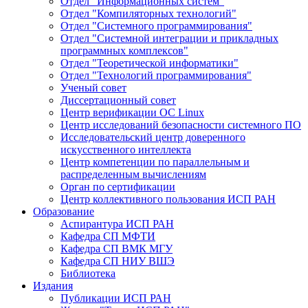
Отдел "Информационных систем"
Отдел "Компиляторных технологий"
Отдел "Системного программирования"
Отдел "Системной интеграции и прикладных
программных комплексов"
Отдел "Теоретической информатики"
Отдел "Технологий программирования"
Ученый совет
Диссертационный совет
Центр верификации ОС Linux
Центр исследований безопасности системного ПО
Исследовательский центр доверенного
искусственного интеллекта
Центр компетенции по параллельным и
распределенным вычислениям
Орган по сертификации
Центр коллективного пользования ИСП РАН
Образование
Аспирантура ИСП РАН
Кафедра СП МФТИ
Кафедра СП ВМК МГУ
Кафедра СП НИУ ВШЭ
Библиотека
Издания
Публикации ИСП РАН