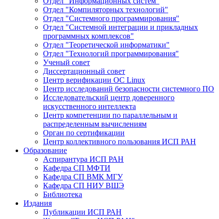
Отдел "Информационных систем"
Отдел "Компиляторных технологий"
Отдел "Системного программирования"
Отдел "Системной интеграции и прикладных
программных комплексов"
Отдел "Теоретической информатики"
Отдел "Технологий программирования"
Ученый совет
Диссертационный совет
Центр верификации ОС Linux
Центр исследований безопасности системного ПО
Исследовательский центр доверенного
искусственного интеллекта
Центр компетенции по параллельным и
распределенным вычислениям
Орган по сертификации
Центр коллективного пользования ИСП РАН
Образование
Аспирантура ИСП РАН
Кафедра СП МФТИ
Кафедра СП ВМК МГУ
Кафедра СП НИУ ВШЭ
Библиотека
Издания
Публикации ИСП РАН