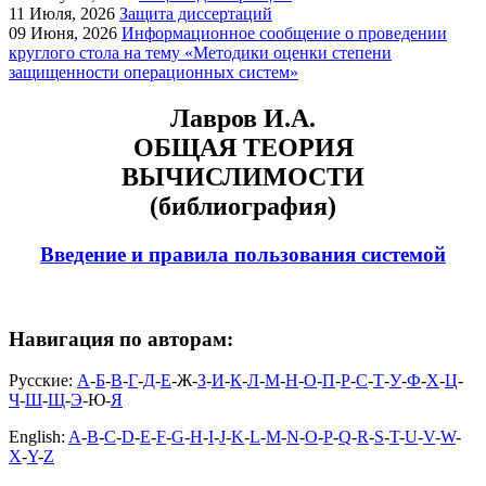
11
Июля, 2026
Защита диссертаций
09
Июня, 2026
Информационное сообщение о проведении
круглого стола на тему «Методики оценки степени
защищенности операционных систем»
Лавров И.А.
ОБЩАЯ ТЕОРИЯ
ВЫЧИСЛИМОСТИ
(библиография)
Введение и правила пользования системой
Навигация по авторам:
Русские:
А
-
Б
-
В
-
Г
-
Д
-
Е
-Ж-
З
-
И
-
К
-
Л
-
М
-
Н
-
О
-
П
-
Р
-
С
-
Т
-
У
-
Ф
-
Х
-
Ц
-
Ч
-
Ш
-
Щ
-
Э
-Ю-
Я
English:
A
-
B
-
C
-
D
-
E
-
F
-
G
-
H
-
I
-
J
-
K
-
L
-
M
-
N
-
O
-
P
-
Q
-
R
-
S
-
T
-
U
-
V
-
W
-
X
-
Y
-
Z