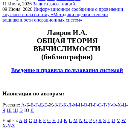
11
Июля, 2026
Защита диссертаций
09
Июня, 2026
Информационное сообщение о проведении
круглого стола на тему «Методики оценки степени
защищенности операционных систем»
Лавров И.А.
ОБЩАЯ ТЕОРИЯ
ВЫЧИСЛИМОСТИ
(библиография)
Введение и правила пользования системой
Навигация по авторам:
Русские:
А
-
Б
-
В
-
Г
-
Д
-
Е
-Ж-
З
-
И
-
К
-
Л
-
М
-
Н
-
О
-
П
-
Р
-
С
-
Т
-
У
-
Ф
-
Х
-
Ц
-
Ч
-
Ш
-
Щ
-
Э
-Ю-
Я
English:
A
-
B
-
C
-
D
-
E
-
F
-
G
-
H
-
I
-
J
-
K
-
L
-
M
-
N
-
O
-
P
-
Q
-
R
-
S
-
T
-
U
-
V
-
W
-
X
-
Y
-
Z