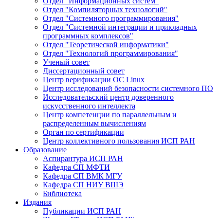
Отдел "Информационных систем"
Отдел "Компиляторных технологий"
Отдел "Системного программирования"
Отдел "Системной интеграции и прикладных
программных комплексов"
Отдел "Теоретической информатики"
Отдел "Технологий программирования"
Ученый совет
Диссертационный совет
Центр верификации ОС Linux
Центр исследований безопасности системного ПО
Исследовательский центр доверенного
искусственного интеллекта
Центр компетенции по параллельным и
распределенным вычислениям
Орган по сертификации
Центр коллективного пользования ИСП РАН
Образование
Аспирантура ИСП РАН
Кафедра СП МФТИ
Кафедра СП ВМК МГУ
Кафедра СП НИУ ВШЭ
Библиотека
Издания
Публикации ИСП РАН