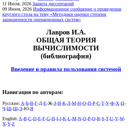
11
Июля, 2026
Защита диссертаций
09
Июня, 2026
Информационное сообщение о проведении
круглого стола на тему «Методики оценки степени
защищенности операционных систем»
Лавров И.А.
ОБЩАЯ ТЕОРИЯ
ВЫЧИСЛИМОСТИ
(библиография)
Введение и правила пользования системой
Навигация по авторам:
Русские:
А
-
Б
-
В
-
Г
-
Д
-
Е
-Ж-
З
-
И
-
К
-
Л
-
М
-
Н
-
О
-
П
-
Р
-
С
-
Т
-
У
-
Ф
-
Х
-
Ц
-
Ч
-
Ш
-
Щ
-
Э
-Ю-
Я
English:
A
-
B
-
C
-
D
-
E
-
F
-
G
-
H
-
I
-
J
-
K
-
L
-
M
-
N
-
O
-
P
-
Q
-
R
-
S
-
T
-
U
-
V
-
W
-
X
-
Y
-
Z