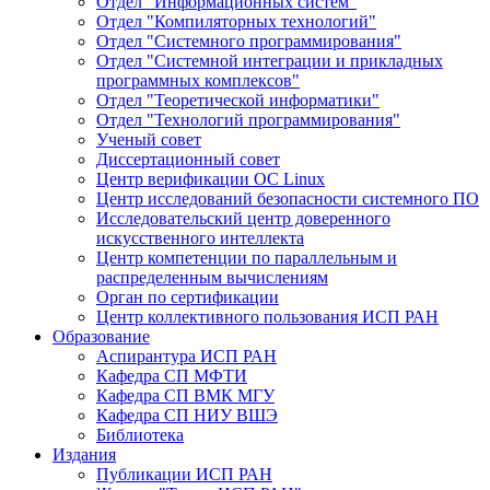
Отдел "Информационных систем"
Отдел "Компиляторных технологий"
Отдел "Системного программирования"
Отдел "Системной интеграции и прикладных
программных комплексов"
Отдел "Теоретической информатики"
Отдел "Технологий программирования"
Ученый совет
Диссертационный совет
Центр верификации ОС Linux
Центр исследований безопасности системного ПО
Исследовательский центр доверенного
искусственного интеллекта
Центр компетенции по параллельным и
распределенным вычислениям
Орган по сертификации
Центр коллективного пользования ИСП РАН
Образование
Аспирантура ИСП РАН
Кафедра СП МФТИ
Кафедра СП ВМК МГУ
Кафедра СП НИУ ВШЭ
Библиотека
Издания
Публикации ИСП РАН