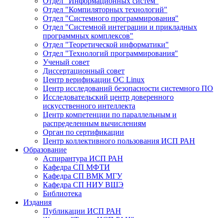
Отдел "Информационных систем"
Отдел "Компиляторных технологий"
Отдел "Системного программирования"
Отдел "Системной интеграции и прикладных
программных комплексов"
Отдел "Теоретической информатики"
Отдел "Технологий программирования"
Ученый совет
Диссертационный совет
Центр верификации ОС Linux
Центр исследований безопасности системного ПО
Исследовательский центр доверенного
искусственного интеллекта
Центр компетенции по параллельным и
распределенным вычислениям
Орган по сертификации
Центр коллективного пользования ИСП РАН
Образование
Аспирантура ИСП РАН
Кафедра СП МФТИ
Кафедра СП ВМК МГУ
Кафедра СП НИУ ВШЭ
Библиотека
Издания
Публикации ИСП РАН