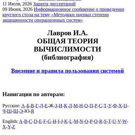
11
Июля, 2026
Защита диссертаций
09
Июня, 2026
Информационное сообщение о проведении
круглого стола на тему «Методики оценки степени
защищенности операционных систем»
Лавров И.А.
ОБЩАЯ ТЕОРИЯ
ВЫЧИСЛИМОСТИ
(библиография)
Введение и правила пользования системой
Навигация по авторам:
Русские:
А
-
Б
-
В
-
Г
-
Д
-
Е
-Ж-
З
-
И
-
К
-
Л
-
М
-
Н
-
О
-
П
-
Р
-
С
-
Т
-
У
-
Ф
-
Х
-
Ц
-
Ч
-
Ш
-
Щ
-
Э
-Ю-
Я
English:
A
-
B
-
C
-
D
-
E
-
F
-
G
-
H
-
I
-
J
-
K
-
L
-
M
-
N
-
O
-
P
-
Q
-
R
-
S
-
T
-
U
-
V
-
W
-
X
-
Y
-
Z