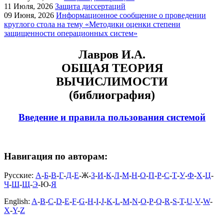
11
Июля, 2026
Защита диссертаций
09
Июня, 2026
Информационное сообщение о проведении
круглого стола на тему «Методики оценки степени
защищенности операционных систем»
Лавров И.А.
ОБЩАЯ ТЕОРИЯ
ВЫЧИСЛИМОСТИ
(библиография)
Введение и правила пользования системой
Навигация по авторам:
Русские:
А
-
Б
-
В
-
Г
-
Д
-
Е
-Ж-
З
-
И
-
К
-
Л
-
М
-
Н
-
О
-
П
-
Р
-
С
-
Т
-
У
-
Ф
-
Х
-
Ц
-
Ч
-
Ш
-
Щ
-
Э
-Ю-
Я
English:
A
-
B
-
C
-
D
-
E
-
F
-
G
-
H
-
I
-
J
-
K
-
L
-
M
-
N
-
O
-
P
-
Q
-
R
-
S
-
T
-
U
-
V
-
W
-
X
-
Y
-
Z