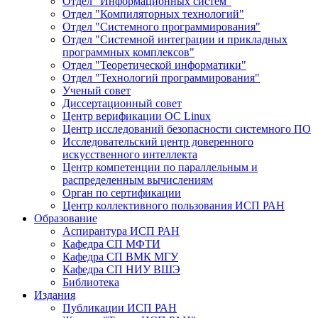
Отдел "Информационных систем"
Отдел "Компиляторных технологий"
Отдел "Системного программирования"
Отдел "Системной интеграции и прикладных
программных комплексов"
Отдел "Теоретической информатики"
Отдел "Технологий программирования"
Ученый совет
Диссертационный совет
Центр верификации ОС Linux
Центр исследований безопасности системного ПО
Исследовательский центр доверенного
искусственного интеллекта
Центр компетенции по параллельным и
распределенным вычислениям
Орган по сертификации
Центр коллективного пользования ИСП РАН
Образование
Аспирантура ИСП РАН
Кафедра СП МФТИ
Кафедра СП ВМК МГУ
Кафедра СП НИУ ВШЭ
Библиотека
Издания
Публикации ИСП РАН