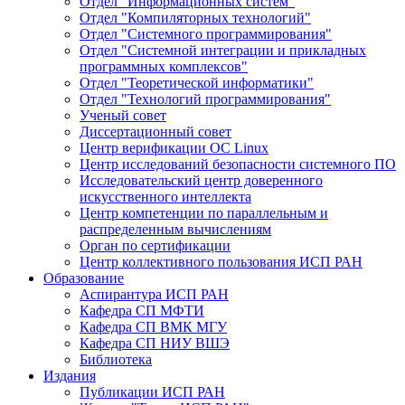
Отдел "Информационных систем"
Отдел "Компиляторных технологий"
Отдел "Системного программирования"
Отдел "Системной интеграции и прикладных
программных комплексов"
Отдел "Теоретической информатики"
Отдел "Технологий программирования"
Ученый совет
Диссертационный совет
Центр верификации ОС Linux
Центр исследований безопасности системного ПО
Исследовательский центр доверенного
искусственного интеллекта
Центр компетенции по параллельным и
распределенным вычислениям
Орган по сертификации
Центр коллективного пользования ИСП РАН
Образование
Аспирантура ИСП РАН
Кафедра СП МФТИ
Кафедра СП ВМК МГУ
Кафедра СП НИУ ВШЭ
Библиотека
Издания
Публикации ИСП РАН