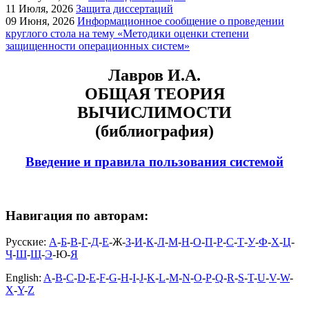
11
Июля, 2026
Защита диссертаций
09
Июня, 2026
Информационное сообщение о проведении
круглого стола на тему «Методики оценки степени
защищенности операционных систем»
Лавров И.А.
ОБЩАЯ ТЕОРИЯ
ВЫЧИСЛИМОСТИ
(библиография)
Введение и правила пользования системой
Навигация по авторам:
Русские:
А
-
Б
-
В
-
Г
-
Д
-
Е
-Ж-
З
-
И
-
К
-
Л
-
М
-
Н
-
О
-
П
-
Р
-
С
-
Т
-
У
-
Ф
-
Х
-
Ц
-
Ч
-
Ш
-
Щ
-
Э
-Ю-
Я
English:
A
-
B
-
C
-
D
-
E
-
F
-
G
-
H
-
I
-
J
-
K
-
L
-
M
-
N
-
O
-
P
-
Q
-
R
-
S
-
T
-
U
-
V
-
W
-
X
-
Y
-
Z