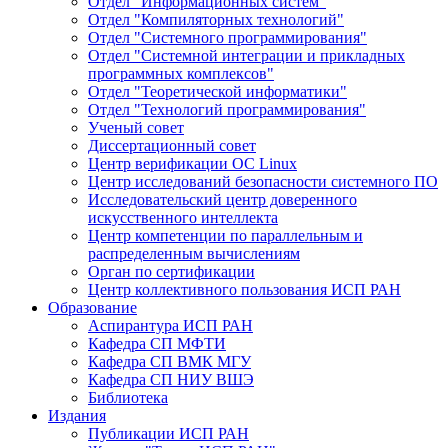
Отдел "Информационных систем"
Отдел "Компиляторных технологий"
Отдел "Системного программирования"
Отдел "Системной интеграции и прикладных
программных комплексов"
Отдел "Теоретической информатики"
Отдел "Технологий программирования"
Ученый совет
Диссертационный совет
Центр верификации ОС Linux
Центр исследований безопасности системного ПО
Исследовательский центр доверенного
искусственного интеллекта
Центр компетенции по параллельным и
распределенным вычислениям
Орган по сертификации
Центр коллективного пользования ИСП РАН
Образование
Аспирантура ИСП РАН
Кафедра СП МФТИ
Кафедра СП ВМК МГУ
Кафедра СП НИУ ВШЭ
Библиотека
Издания
Публикации ИСП РАН