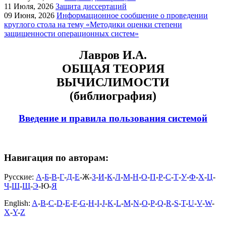
11
Июля, 2026
Защита диссертаций
09
Июня, 2026
Информационное сообщение о проведении
круглого стола на тему «Методики оценки степени
защищенности операционных систем»
Лавров И.А.
ОБЩАЯ ТЕОРИЯ
ВЫЧИСЛИМОСТИ
(библиография)
Введение и правила пользования системой
Навигация по авторам:
Русские:
А
-
Б
-
В
-
Г
-
Д
-
Е
-Ж-
З
-
И
-
К
-
Л
-
М
-
Н
-
О
-
П
-
Р
-
С
-
Т
-
У
-
Ф
-
Х
-
Ц
-
Ч
-
Ш
-
Щ
-
Э
-Ю-
Я
English:
A
-
B
-
C
-
D
-
E
-
F
-
G
-
H
-
I
-
J
-
K
-
L
-
M
-
N
-
O
-
P
-
Q
-
R
-
S
-
T
-
U
-
V
-
W
-
X
-
Y
-
Z