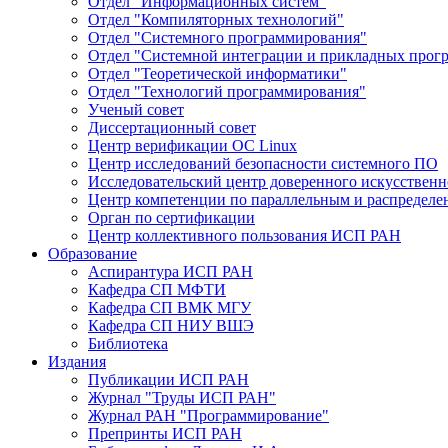
Отдел "Информационных систем"
Отдел "Компиляторных технологий"
Отдел "Системного программирования"
Отдел "Системной интеграции и прикладных прог
Отдел "Теоретической информатики"
Отдел "Технологий программирования"
Ученый совет
Диссертационный совет
Центр верификации ОС Linux
Центр исследований безопасности системного ПО
Исследовательский центр доверенного искусственн
Центр компетенции по параллельным и распредел
Орган по сертификации
Центр коллективного пользования ИСП РАН
Образование
Аспирантура ИСП РАН
Кафедра СП МФТИ
Кафедра СП ВМК МГУ
Кафедра СП НИУ ВШЭ
Библиотека
Издания
Публикации ИСП РАН
Журнал "Труды ИСП РАН"
Журнал РАН "Программирование"
Препринты ИСП РАН