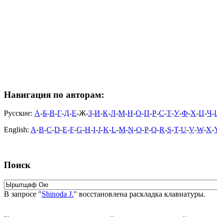
Навигация по авторам:
Русские:
А
-
Б
-
В
-
Г
-
Д
-
Е
-Ж-
З
-
И
-
К
-
Л
-
М
-
Н
-
О
-
П
-
Р
-
С
-
Т
-
У
-
Ф
-
Х
-
Ц
-
Ч
-
English:
A
-
B
-
C
-
D
-
E
-
F
-
G
-
H
-
I
-
J
-
K
-
L
-
M
-
N
-
O
-
P
-
Q
-
R
-
S
-
T
-
U
-
V
-
W
-
X
-
Поиск
В запросе "
Shinoda J.
" восстановлена раскладка клавиатуры.