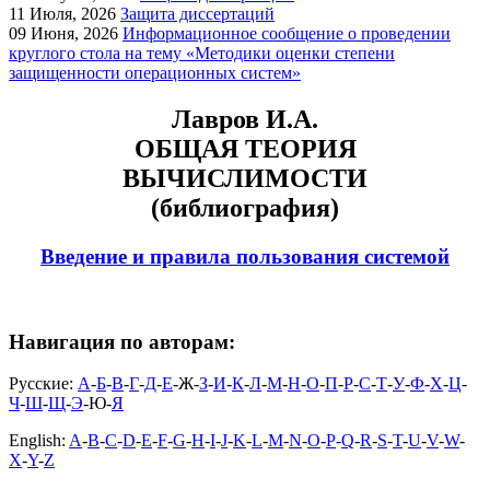
11
Июля, 2026
Защита диссертаций
09
Июня, 2026
Информационное сообщение о проведении
круглого стола на тему «Методики оценки степени
защищенности операционных систем»
Лавров И.А.
ОБЩАЯ ТЕОРИЯ
ВЫЧИСЛИМОСТИ
(библиография)
Введение и правила пользования системой
Навигация по авторам:
Русские:
А
-
Б
-
В
-
Г
-
Д
-
Е
-Ж-
З
-
И
-
К
-
Л
-
М
-
Н
-
О
-
П
-
Р
-
С
-
Т
-
У
-
Ф
-
Х
-
Ц
-
Ч
-
Ш
-
Щ
-
Э
-Ю-
Я
English:
A
-
B
-
C
-
D
-
E
-
F
-
G
-
H
-
I
-
J
-
K
-
L
-
M
-
N
-
O
-
P
-
Q
-
R
-
S
-
T
-
U
-
V
-
W
-
X
-
Y
-
Z