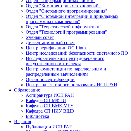
Отдел "Информационных систем"
Отдел "Компиляторных технологий"
Отдел "Системного программирования"
Отдел "Системной интеграции и прикладных
программных комплексов"
Отдел "Теоретической информатики"
Отдел "Технологий программирования"
Ученый совет
Диссертационный совет
Центр верификации ОС Linux
Центр исследований безопасности системного ПО
Исследовательский центр доверенного
искусственного интеллекта
Центр компетенции по параллельным и
распределенным вычислениям
Орган по сертификации
Центр коллективного пользования ИСП РАН
Образование
Аспирантура ИСП РАН
Кафедра СП МФТИ
Кафедра СП ВМК МГУ
Кафедра СП НИУ ВШЭ
Библиотека
Издания
Публикации ИСП РАН