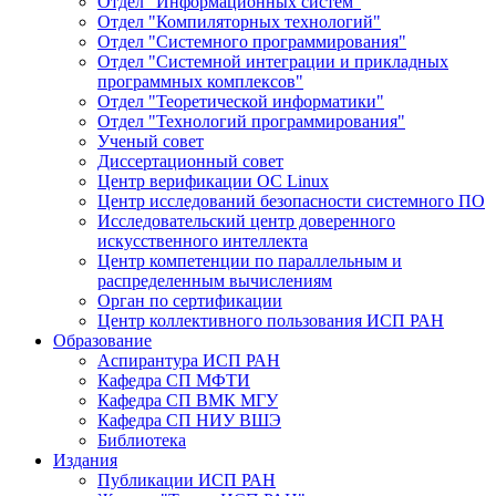
Отдел "Информационных систем"
Отдел "Компиляторных технологий"
Отдел "Системного программирования"
Отдел "Системной интеграции и прикладных
программных комплексов"
Отдел "Теоретической информатики"
Отдел "Технологий программирования"
Ученый совет
Диссертационный совет
Центр верификации ОС Linux
Центр исследований безопасности системного ПО
Исследовательский центр доверенного
искусственного интеллекта
Центр компетенции по параллельным и
распределенным вычислениям
Орган по сертификации
Центр коллективного пользования ИСП РАН
Образование
Аспирантура ИСП РАН
Кафедра СП МФТИ
Кафедра СП ВМК МГУ
Кафедра СП НИУ ВШЭ
Библиотека
Издания
Публикации ИСП РАН