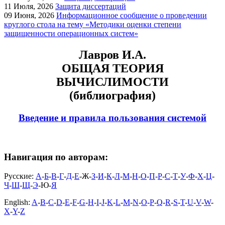
11
Июля, 2026
Защита диссертаций
09
Июня, 2026
Информационное сообщение о проведении
круглого стола на тему «Методики оценки степени
защищенности операционных систем»
Лавров И.А.
ОБЩАЯ ТЕОРИЯ
ВЫЧИСЛИМОСТИ
(библиография)
Введение и правила пользования системой
Навигация по авторам:
Русские:
А
-
Б
-
В
-
Г
-
Д
-
Е
-Ж-
З
-
И
-
К
-
Л
-
М
-
Н
-
О
-
П
-
Р
-
С
-
Т
-
У
-
Ф
-
Х
-
Ц
-
Ч
-
Ш
-
Щ
-
Э
-Ю-
Я
English:
A
-
B
-
C
-
D
-
E
-
F
-
G
-
H
-
I
-
J
-
K
-
L
-
M
-
N
-
O
-
P
-
Q
-
R
-
S
-
T
-
U
-
V
-
W
-
X
-
Y
-
Z