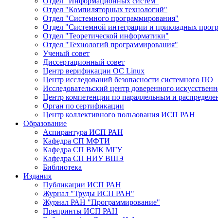
Отдел "Информационных систем"
Отдел "Компиляторных технологий"
Отдел "Системного программирования"
Отдел "Системной интеграции и прикладных прог
Отдел "Теоретической информатики"
Отдел "Технологий программирования"
Ученый совет
Диссертационный совет
Центр верификации ОС Linux
Центр исследований безопасности системного ПО
Исследовательский центр доверенного искусственн
Центр компетенции по параллельным и распредел
Орган по сертификации
Центр коллективного пользования ИСП РАН
Образование
Аспирантура ИСП РАН
Кафедра СП МФТИ
Кафедра СП ВМК МГУ
Кафедра СП НИУ ВШЭ
Библиотека
Издания
Публикации ИСП РАН
Журнал "Труды ИСП РАН"
Журнал РАН "Программирование"
Препринты ИСП РАН