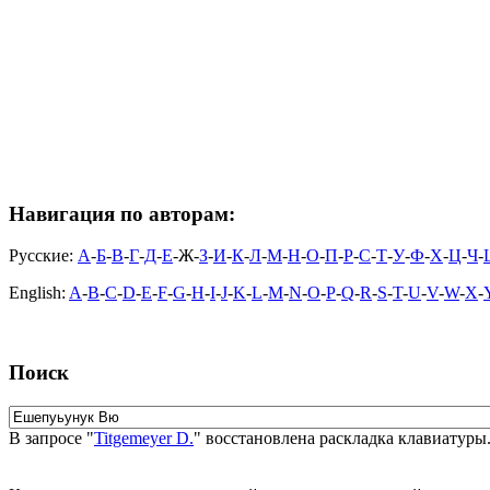
Навигация по авторам:
Русские:
А
-
Б
-
В
-
Г
-
Д
-
Е
-Ж-
З
-
И
-
К
-
Л
-
М
-
Н
-
О
-
П
-
Р
-
С
-
Т
-
У
-
Ф
-
Х
-
Ц
-
Ч
-
English:
A
-
B
-
C
-
D
-
E
-
F
-
G
-
H
-
I
-
J
-
K
-
L
-
M
-
N
-
O
-
P
-
Q
-
R
-
S
-
T
-
U
-
V
-
W
-
X
-
Поиск
В запросе "
Titgemeyer D.
" восстановлена раскладка клавиатуры