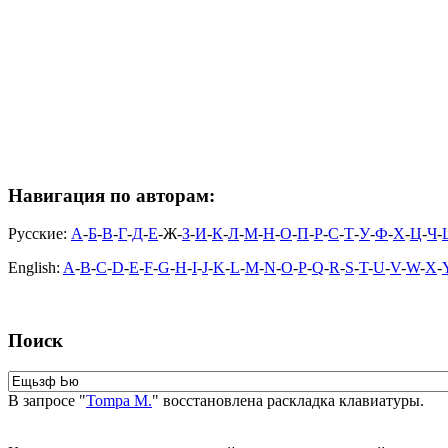
Навигация по авторам:
Русские:
А
-
Б
-
В
-
Г
-
Д
-
Е
-Ж-
З
-
И
-
К
-
Л
-
М
-
Н
-
О
-
П
-
Р
-
С
-
Т
-
У
-
Ф
-
Х
-
Ц
-
Ч
-
English:
A
-
B
-
C
-
D
-
E
-
F
-
G
-
H
-
I
-
J
-
K
-
L
-
M
-
N
-
O
-
P
-
Q
-
R
-
S
-
T
-
U
-
V
-
W
-
X
-
Поиск
В запросе "
Tompa M.
" восстановлена раскладка клавиатуры.