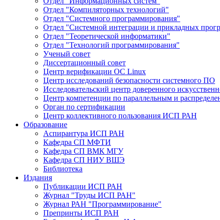
Отдел "Информационных систем"
Отдел "Компиляторных технологий"
Отдел "Системного программирования"
Отдел "Системной интеграции и прикладных прог
Отдел "Теоретической информатики"
Отдел "Технологий программирования"
Ученый совет
Диссертационный совет
Центр верификации ОС Linux
Центр исследований безопасности системного ПО
Исследовательский центр доверенного искусственн
Центр компетенции по параллельным и распредел
Орган по сертификации
Центр коллективного пользования ИСП РАН
Образование
Аспирантура ИСП РАН
Кафедра СП МФТИ
Кафедра СП ВМК МГУ
Кафедра СП НИУ ВШЭ
Библиотека
Издания
Публикации ИСП РАН
Журнал "Труды ИСП РАН"
Журнал РАН "Программирование"
Препринты ИСП РАН