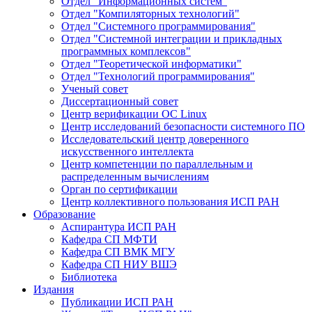
Отдел "Информационных систем"
Отдел "Компиляторных технологий"
Отдел "Системного программирования"
Отдел "Системной интеграции и прикладных
программных комплексов"
Отдел "Теоретической информатики"
Отдел "Технологий программирования"
Ученый совет
Диссертационный совет
Центр верификации ОС Linux
Центр исследований безопасности системного ПО
Исследовательский центр доверенного
искусственного интеллекта
Центр компетенции по параллельным и
распределенным вычислениям
Орган по сертификации
Центр коллективного пользования ИСП РАН
Образование
Аспирантура ИСП РАН
Кафедра СП МФТИ
Кафедра СП ВМК МГУ
Кафедра СП НИУ ВШЭ
Библиотека
Издания
Публикации ИСП РАН