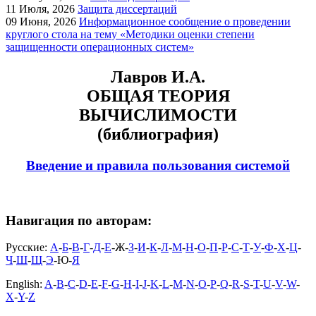
11
Июля, 2026
Защита диссертаций
09
Июня, 2026
Информационное сообщение о проведении
круглого стола на тему «Методики оценки степени
защищенности операционных систем»
Лавров И.А.
ОБЩАЯ ТЕОРИЯ
ВЫЧИСЛИМОСТИ
(библиография)
Введение и правила пользования системой
Навигация по авторам:
Русские:
А
-
Б
-
В
-
Г
-
Д
-
Е
-Ж-
З
-
И
-
К
-
Л
-
М
-
Н
-
О
-
П
-
Р
-
С
-
Т
-
У
-
Ф
-
Х
-
Ц
-
Ч
-
Ш
-
Щ
-
Э
-Ю-
Я
English:
A
-
B
-
C
-
D
-
E
-
F
-
G
-
H
-
I
-
J
-
K
-
L
-
M
-
N
-
O
-
P
-
Q
-
R
-
S
-
T
-
U
-
V
-
W
-
X
-
Y
-
Z