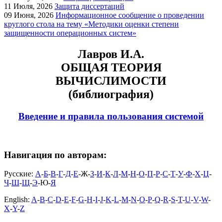
11
Июля, 2026
Защита диссертаций
09
Июня, 2026
Информационное сообщение о проведении
круглого стола на тему «Методики оценки степени
защищенности операционных систем»
Лавров И.А.
ОБЩАЯ ТЕОРИЯ
ВЫЧИСЛИМОСТИ
(библиография)
Введение и правила пользования системой
Навигация по авторам:
Русские:
А
-
Б
-
В
-
Г
-
Д
-
Е
-Ж-
З
-
И
-
К
-
Л
-
М
-
Н
-
О
-
П
-
Р
-
С
-
Т
-
У
-
Ф
-
Х
-
Ц
-
Ч
-
Ш
-
Щ
-
Э
-Ю-
Я
English:
A
-
B
-
C
-
D
-
E
-
F
-
G
-
H
-
I
-
J
-
K
-
L
-
M
-
N
-
O
-
P
-
Q
-
R
-
S
-
T
-
U
-
V
-
W
-
X
-
Y
-
Z