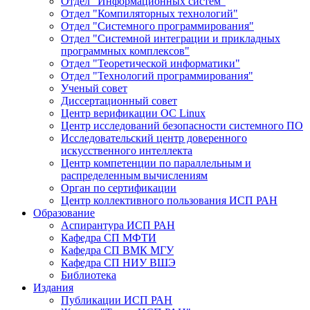
Отдел "Информационных систем"
Отдел "Компиляторных технологий"
Отдел "Системного программирования"
Отдел "Системной интеграции и прикладных
программных комплексов"
Отдел "Теоретической информатики"
Отдел "Технологий программирования"
Ученый совет
Диссертационный совет
Центр верификации ОС Linux
Центр исследований безопасности системного ПО
Исследовательский центр доверенного
искусственного интеллекта
Центр компетенции по параллельным и
распределенным вычислениям
Орган по сертификации
Центр коллективного пользования ИСП РАН
Образование
Аспирантура ИСП РАН
Кафедра СП МФТИ
Кафедра СП ВМК МГУ
Кафедра СП НИУ ВШЭ
Библиотека
Издания
Публикации ИСП РАН