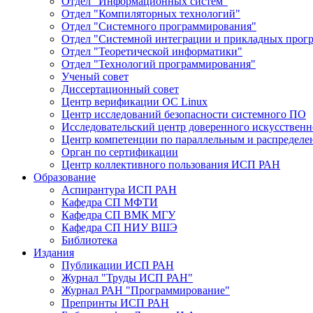
Отдел "Информационных систем"
Отдел "Компиляторных технологий"
Отдел "Системного программирования"
Отдел "Системной интеграции и прикладных прог
Отдел "Теоретической информатики"
Отдел "Технологий программирования"
Ученый совет
Диссертационный совет
Центр верификации ОС Linux
Центр исследований безопасности системного ПО
Исследовательский центр доверенного искусственн
Центр компетенции по параллельным и распредел
Орган по сертификации
Центр коллективного пользования ИСП РАН
Образование
Аспирантура ИСП РАН
Кафедра СП МФТИ
Кафедра СП ВМК МГУ
Кафедра СП НИУ ВШЭ
Библиотека
Издания
Публикации ИСП РАН
Журнал "Труды ИСП РАН"
Журнал РАН "Программирование"
Препринты ИСП РАН