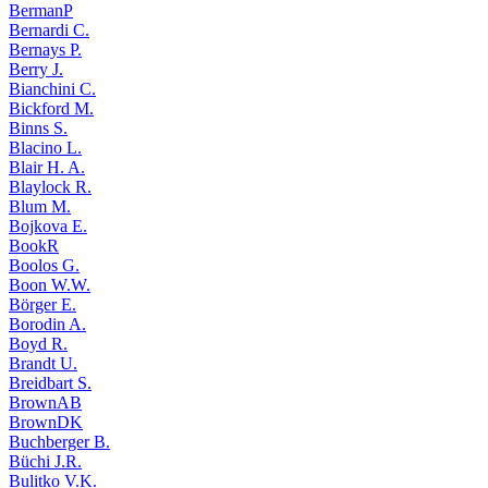
BermanP
Bernardi C.
Bernays P.
Berry J.
Bianchini C.
Bickford M.
Binns S.
Blacino L.
Blair H. A.
Blaylock R.
Blum M.
Bojkova E.
BookR
Boolos G.
Boon W.W.
Börger E.
Borodin A.
Boyd R.
Brandt U.
Breidbart S.
BrownAB
BrownDK
Buchberger B.
Büchi J.R.
Bulitko V.K.