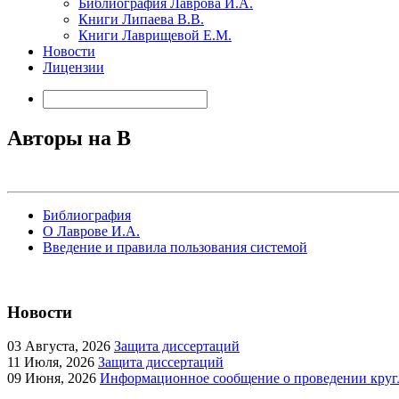
Библиография Лаврова И.А.
Книги Липаева В.В.
Книги Лаврищевой Е.М.
Новости
Лицензии
Авторы на B
Библиография
О Лаврове И.А.
Введение и правила пользования системой
Новости
03
Августа, 2026
Защита диссертаций
11
Июля, 2026
Защита диссертаций
09
Июня, 2026
Информационное сообщение о проведении кругл