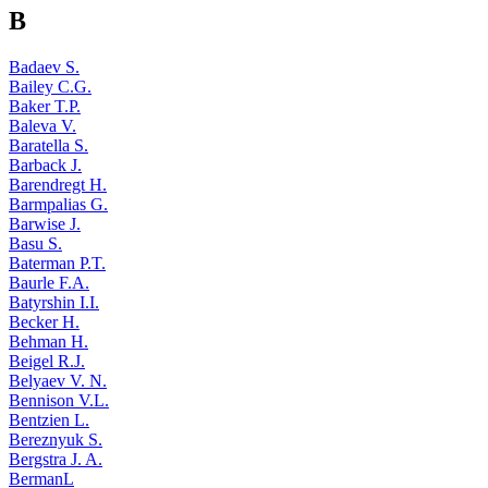
B
Badaev S.
Bailey C.G.
Baker T.P.
Baleva V.
Baratella S.
Barback J.
Barendregt H.
Barmpalias G.
Barwise J.
Basu S.
Baterman P.T.
Baurle F.A.
Batyrshin I.I.
Becker H.
Behman H.
Beigel R.J.
Belyaev V. N.
Bennison V.L.
Bentzien L.
Bereznyuk S.
Bergstra J. A.
BermanL