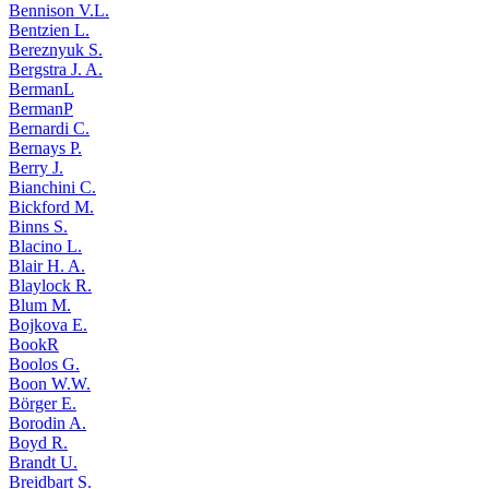
Bennison V.L.
Bentzien L.
Bereznyuk S.
Bergstra J. A.
BermanL
BermanP
Bernardi C.
Bernays P.
Berry J.
Bianchini C.
Bickford M.
Binns S.
Blacino L.
Blair H. A.
Blaylock R.
Blum M.
Bojkova E.
BookR
Boolos G.
Boon W.W.
Börger E.
Borodin A.
Boyd R.
Brandt U.
Breidbart S.