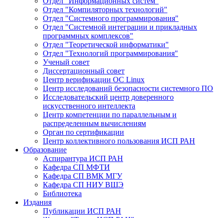
Отдел "Информационных систем"
Отдел "Компиляторных технологий"
Отдел "Системного программирования"
Отдел "Системной интеграции и прикладных
программных комплексов"
Отдел "Теоретической информатики"
Отдел "Технологий программирования"
Ученый совет
Диссертационный совет
Центр верификации ОС Linux
Центр исследований безопасности системного ПО
Исследовательский центр доверенного
искусственного интеллекта
Центр компетенции по параллельным и
распределенным вычислениям
Орган по сертификации
Центр коллективного пользования ИСП РАН
Образование
Аспирантура ИСП РАН
Кафедра СП МФТИ
Кафедра СП ВМК МГУ
Кафедра СП НИУ ВШЭ
Библиотека
Издания
Публикации ИСП РАН