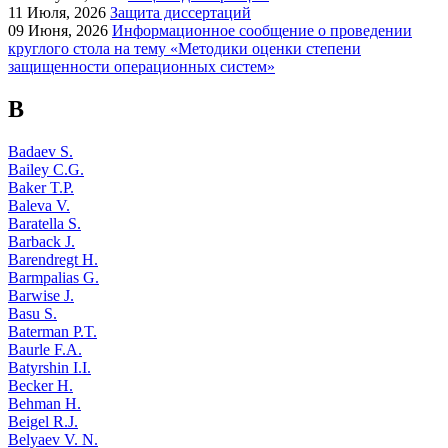
11
Июля, 2026
Защита диссертаций
09
Июня, 2026
Информационное сообщение о проведении
круглого стола на тему «Методики оценки степени
защищенности операционных систем»
B
Badaev S.
Bailey C.G.
Baker T.P.
Baleva V.
Baratella S.
Barback J.
Barendregt H.
Barmpalias G.
Barwise J.
Basu S.
Baterman P.T.
Baurle F.A.
Batyrshin I.I.
Becker H.
Behman H.
Beigel R.J.
Belyaev V. N.