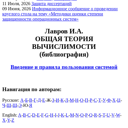
11
Июля, 2026
Защита диссертаций
09
Июня, 2026
Информационное сообщение о проведении
круглого стола на тему «Методики оценки степени
защищенности операционных систем»
Лавров И.А.
ОБЩАЯ ТЕОРИЯ
ВЫЧИСЛИМОСТИ
(библиография)
Введение и правила пользования системой
Навигация по авторам:
Русские:
А
-
Б
-
В
-
Г
-
Д
-
Е
-Ж-
З
-
И
-
К
-
Л
-
М
-
Н
-
О
-
П
-
Р
-
С
-
Т
-
У
-
Ф
-
Х
-
Ц
-
Ч
-
Ш
-
Щ
-
Э
-Ю-
Я
English:
A
-
B
-
C
-
D
-
E
-
F
-
G
-
H
-
I
-
J
-
K
-
L
-
M
-
N
-
O
-
P
-
Q
-
R
-
S
-
T
-
U
-
V
-
W
-
X
-
Y
-
Z