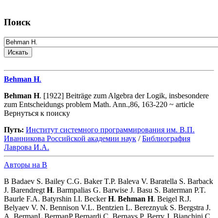
Поиск
Behman
H
.
Behman
H
. [1922] Beiträge zum Algebra der Logik, insbesondere
zum Entscheidungs problem Math. Ann.,86, 163-220 ~ article
Вернуться к поиску
Путь:
Институт системного программирования им. В.П.
Иванникова Роcсийской академии наук
/
Библиография
Лаврова И.А.
Авторы на B
B Badaev S. Bailey C.G. Baker T.P. Baleva V. Baratella S. Barback
J. Barendregt
H
. Barmpalias G. Barwise J. Basu S. Baterman P.T.
Baurle F.A. Batyrshin I.I. Becker
H
.
Behman
H
. Beigel R.J.
Belyaev V. N. Bennison V.L. Bentzien L. Bereznyuk S. Bergstra J.
A. BermanL BermanP Bernardi C. Bernays P. Berry J. Bianchini C.