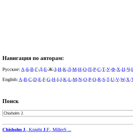
Навигация по авторам:
Русские:
А
-
Б
-
В
-
Г
-
Д
-
Е
-Ж-
З
-
И
-
К
-
Л
-
М
-
Н
-
О
-
П
-
Р
-
С
-
Т
-
У
-
Ф
-
Х
-
Ц
-
Ч
-
English:
A
-
B
-
C
-
D
-
E
-
F
-
G
-
H
-
I
-
J
-
K
-
L
-
M
-
N
-
O
-
P
-
Q
-
R
-
S
-
T
-
U
-
V
-
W
-
X
-
Поиск
Chisholm
J
., Knight
J
.F., MillerS ...