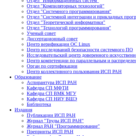
Отдел "Информационных систем"
Отдел "Компиляторных технологий"
Отдел "Системного программирования"
Отдел "Системной интеграции и прикладных прог
Отдел "Теоретической информатики"
Отдел "Технологий программирования"
Ученый совет
Диссертационный совет
Центр верификации ОС Linux
Центр исследований безопасности системного ПО
Исследовательский центр доверенного искусственн
Центр компетенции по параллельным и распредел
Орган по сертификации
Центр коллективного пользования ИСП РАН
Образование
Аспирантура ИСП РАН
Кафедра СП МФТИ
Кафедра СП ВМК МГУ
Кафедра СП НИУ ВШЭ
Библиотека
Издания
Публикации ИСП РАН
Журнал "Труды ИСП РАН"
Журнал РАН "Программирование"
Препринты ИСП РАН