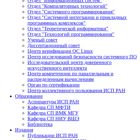
Отдел "Информационных систем"
Отдел "Компиляторных технологий"
Отдел "Системного программирования"
Отдел "Системной интеграции и прикладных
программных комплексов"
Отдел "Теоретической информатики"
Отдел "Технологий программирования"
Ученый совет
Диссертационный совет
Центр верификации ОС Linux
Центр исследований безопасности системного ПО
Исследовательский центр доверенного
искусственного интеллекта
Центр компетенции по параллельным и
распределенным вычислениям
Орган по сертификации
Центр коллективного пользования ИСП РАН
Образование
Аспирантура ИСП РАН
Кафедра СП МФТИ
Кафедра СП ВМК МГУ
Кафедра СП НИУ ВШЭ
Библиотека
Издания
Публикации ИСП РАН