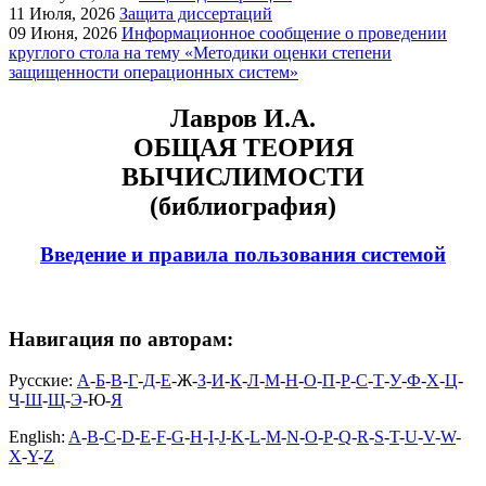
11
Июля, 2026
Защита диссертаций
09
Июня, 2026
Информационное сообщение о проведении
круглого стола на тему «Методики оценки степени
защищенности операционных систем»
Лавров И.А.
ОБЩАЯ ТЕОРИЯ
ВЫЧИСЛИМОСТИ
(библиография)
Введение и правила пользования системой
Навигация по авторам:
Русские:
А
-
Б
-
В
-
Г
-
Д
-
Е
-Ж-
З
-
И
-
К
-
Л
-
М
-
Н
-
О
-
П
-
Р
-
С
-
Т
-
У
-
Ф
-
Х
-
Ц
-
Ч
-
Ш
-
Щ
-
Э
-Ю-
Я
English:
A
-
B
-
C
-
D
-
E
-
F
-
G
-
H
-
I
-
J
-
K
-
L
-
M
-
N
-
O
-
P
-
Q
-
R
-
S
-
T
-
U
-
V
-
W
-
X
-
Y
-
Z