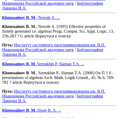
Иванникова Роcсийской академии наук
/
Библиография
Лаврова И.А.
Khoussainov
B
.
M
., Nerode A. ...
Khoussainov
B
.
M
., Nerode A. [1995] Effective properties of
finitely generated r.e. algebras Progr. Comput. Sci. Appl. Logic, 13,
256-283 ? G article Вернуться к поиску
Путь:
Институт системного программирования им. В.П.
Иванникова Роcсийской академии наук
/
Библиография
Лаврова И.А.
Khoussainov
B
.
M
.,Semukhin P.,Slaman T.A. ...
Khoussainov
B
.
M
., Semukhin P., Slaman T.A. [2006] On Π 1 0 -
presentations of algebras Arch. Math. Logik Grundl., 45, № 6, 769-
781 ? article Вернуться к поиску
Путь:
Институт системного программирования им. В.П.
Иванникова Роcсийской академии наук
/
Библиография
Лаврова И.А.
Khoussainov
B
.
M
.,Shore R. A. ...