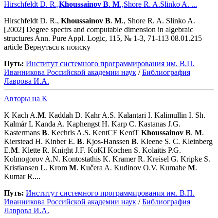
Hirschfeldt D. R.,
Khoussainov
B
.
M
.,Shore R. A.Slinko A. ...
Hirschfeldt D. R.,
Khoussainov
B
.
M
., Shore R. A. Slinko A.
[2002] Degree spectrs and computable dimension in algebraic
structures Ann. Pure Appl. Logic, 115, № 1-3, 71-113 08.01.215
article Вернуться к поиску
Путь:
Институт системного программирования им. В.П.
Иванникова Роcсийской академии наук
/
Библиография
Лаврова И.А.
Авторы на K
K Kach A.
M
. Kaddah D. Kahr A.S. Kalantari I. Kalimullin I. Sh.
Kalmár L Kanda A. Kaphengst H. Karp C. Kastanas J.G.
Kastermans
B
. Kechris A.S. KentCF KentT
Khoussainov
B
.
M
.
Kierstead H. Kinber E.
B
. Kjos-Hanssen
B
. Kleene S. C. Kleinberg
E.
M
. Klette R. Knight J.F. KoKI Kochen S. Kolaitis P.G.
Kolmogorov A.N. Kontostathis K. Kramer R. Kreisel G. Kripke S.
Kristiansen L. Krom
M
. Kučera A. Kudinov O.V. Kumabe
M
.
Kumar R....
Путь:
Институт системного программирования им. В.П.
Иванникова Роcсийской академии наук
/
Библиография
Лаврова И.А.