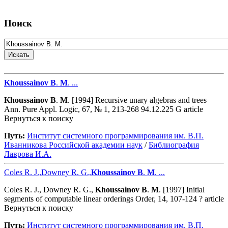
Поиск
Khoussainov
B
.
M
. ...
Khoussainov
B
.
M
. [1994] Recursive unary algebras and trees
Ann. Pure Appl. Logic, 67, № 1, 213-268 94.12.225 G article
Вернуться к поиску
Путь:
Институт системного программирования им. В.П.
Иванникова Роcсийской академии наук
/
Библиография
Лаврова И.А.
Coles R. J.,Downey R. G.,
Khoussainov
B
.
M
. ...
Coles R. J., Downey R. G.,
Khoussainov
B
.
M
. [1997] Initial
segments of computable linear orderings Order, 14, 107-124 ? article
Вернуться к поиску
Путь:
Институт системного программирования им. В.П.