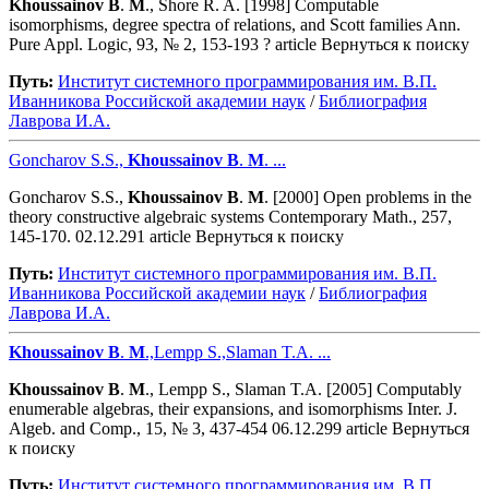
Khoussainov
B
.
M
., Shore R. A. [1998] Computable
isomorphisms, degree spectra of relations, and Scott families Ann.
Pure Appl. Logic, 93, № 2, 153-193 ? article Вернуться к поиску
Путь:
Институт системного программирования им. В.П.
Иванникова Роcсийской академии наук
/
Библиография
Лаврова И.А.
Goncharov S.S.,
Khoussainov
B
.
M
. ...
Goncharov S.S.,
Khoussainov
B
.
M
. [2000] Open problems in the
theory constructive algebraic systems Contemporary Math., 257,
145-170. 02.12.291 article Вернуться к поиску
Путь:
Институт системного программирования им. В.П.
Иванникова Роcсийской академии наук
/
Библиография
Лаврова И.А.
Khoussainov
B
.
M
.,Lempp S.,Slaman T.A. ...
Khoussainov
B
.
M
., Lempp S., Slaman T.A. [2005] Computably
enumerable algebras, their expansions, and isomorphisms Inter. J.
Algeb. and Comp., 15, № 3, 437-454 06.12.299 article Вернуться
к поиску
Путь:
Институт системного программирования им. В.П.