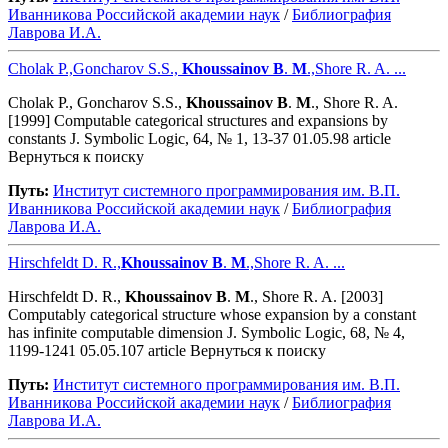
Иванникова Роcсийской академии наук
/
Библиография
Лаврова И.А.
Cholak P.,Goncharov S.S.,
Khoussainov
B
.
M
.,Shore R. A. ...
Cholak P., Goncharov S.S.,
Khoussainov
B
.
M
., Shore R. A.
[1999] Computable categorical structures and expansions by
constants J. Symbolic Logic, 64, № 1, 13-37 01.05.98 article
Вернуться к поиску
Путь:
Институт системного программирования им. В.П.
Иванникова Роcсийской академии наук
/
Библиография
Лаврова И.А.
Hirschfeldt D. R.,
Khoussainov
B
.
M
.,Shore R. A. ...
Hirschfeldt D. R.,
Khoussainov
B
.
M
., Shore R. A. [2003]
Computably categorical structure whose expansion by a constant
has infinite computable dimension J. Symbolic Logic, 68, № 4,
1199-1241 05.05.107 article Вернуться к поиску
Путь:
Институт системного программирования им. В.П.
Иванникова Роcсийской академии наук
/
Библиография
Лаврова И.А.