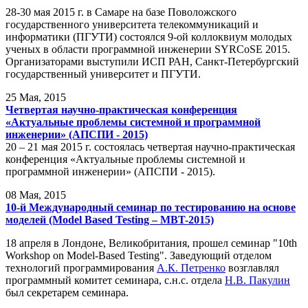
28-30 мая 2015 г. в Самаре на базе Поволожского
государственного университета телекоммуникаций и
информатики (ПГУТИ) состоялся 9-ой коллоквиум молодых
ученых в области программной инженерии SYRCoSE 2015.
Организаторами выступили ИСП РАН, Санкт-Петербургский
государственный университет и ПГУТИ.
25
Мая, 2015
Четвертая научно-практическая конференция
«Актуальные проблемы системной и программной
инженерии» (АПСПИ - 2015)
20 – 21 мая 2015 г. состоялась четвертая научно-практическая
конференция «Актуальные проблемы системной и
программной инженерии» (АПСПИ - 2015).
08
Мая, 2015
10-й Международный семинар по тестированию на основе
моделей (Model Based Testing – MBT-2015)
18 апреля в Лондоне, Великобритания, прошел семинар "10th
Workshop on Model-Based Testing". Заведующий отделом
технологий программирования
А.К. Петренко
возглавлял
программный комитет семинара, с.н.с. отдела
Н.В. Пакулин
был секретарем семинара.