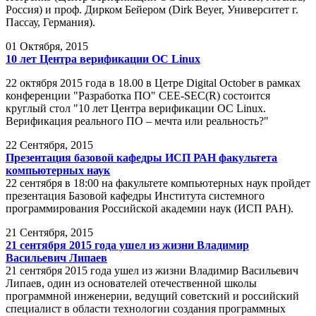
Россия) и проф. Дирком Бейером (Dirk Beyer, Университет г.
Пассау, Германия).
01
Октября, 2015
10 лет Центра верификации ОС Linux
22 октября 2015 года в 18.00 в Цетре Digital October в рамках
конференции "Разработка ПО" CEE-SEC(R) состоится
круглый стол "10 лет Центра верификации ОС Linux.
Верификация реального ПО – мечта или реальность?"
22
Сентября, 2015
Презентация базовой кафедры ИСП РАН факультета
компьютерных наук
22 сентября в 18:00 на факультете компьютерных наук пройдет
презентация Базовой кафедры Института системного
программирования Российской академии наук (ИСП РАН).
21
Сентября, 2015
21 сентября 2015 года ушел из жизни Владимир
Васильевич Липаев
21 сентября 2015 года ушел из жизни Владимир Васильевич
Липаев, один из основателей отечественной школы
программной инженерии, ведущий советский и российский
специалист в области технологии создания программных