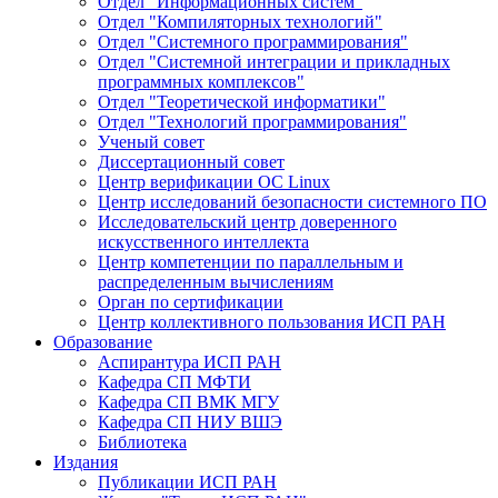
Отдел "Информационных систем"
Отдел "Компиляторных технологий"
Отдел "Системного программирования"
Отдел "Системной интеграции и прикладных
программных комплексов"
Отдел "Теоретической информатики"
Отдел "Технологий программирования"
Ученый совет
Диссертационный совет
Центр верификации ОС Linux
Центр исследований безопасности системного ПО
Исследовательский центр доверенного
искусственного интеллекта
Центр компетенции по параллельным и
распределенным вычислениям
Орган по сертификации
Центр коллективного пользования ИСП РАН
Образование
Аспирантура ИСП РАН
Кафедра СП МФТИ
Кафедра СП ВМК МГУ
Кафедра СП НИУ ВШЭ
Библиотека
Издания
Публикации ИСП РАН