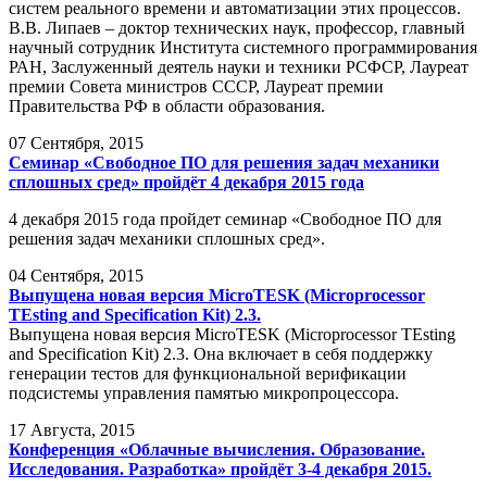
систем реального времени и автоматизации этих процессов.
В.В. Липаев – доктор технических наук, профессор, главный
научный сотрудник Института системного программирования
РАН, Заслуженный деятель науки и техники РСФСР, Лауреат
премии Совета министров СССР, Лауреат премии
Правительства РФ в области образования.
07
Сентября, 2015
Семинар «Свободное ПО для решения задач механики
сплошных сред» пройдёт 4 декабря 2015 года
4 декабря 2015 года пройдет семинар «Свободное ПО для
решения задач механики сплошных сред».
04
Сентября, 2015
Выпущена новая версия MicroTESK (Microprocessor
TEsting and Specification Kit) 2.3.
Выпущена новая версия MicroTESK (Microprocessor TEsting
and Specification Kit) 2.3. Она включает в себя поддержку
генерации тестов для функциональной верификации
подсистемы управления памятью микропроцессора.
17
Августа, 2015
Конференция «Облачные вычисления. Образование.
Исследования. Разработка» пройдёт 3-4 декабря 2015.