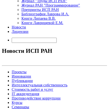
Журнал "Труды ИСП РАН"
Журнал РАН "Программирование"
Препринты ИСП РАН
Библиография Лаврова И.А.
Книги Липаева В.В.
Книги Лаврищевой Е.М.
Новости
Лицензии
Новости ИСП РАН
Проекты
Инновации
Публикации
Интеллектуальная собственность
Стоимость работ и услуг
IT аккредитация
Противодействие коррупции
Курсы
Семинары