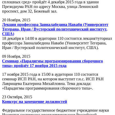
сплошных сред» пройдёт 4 декабря 2015 года в здании
Президиума РАН по адресу Москва, улица Ленинский
проспект, дом 32, Бежевый зал.
20
Ноября, 2015
Лекция профессора Заиналабедина Наваби (Университет
Тегерана, Иран / Вустерский политехнический институт,
США)
18 декабря в 14:00 в аудитории 110 состоится лекция/туториал
профессора Заиналабедина Наваби (Университет Тегерана,
Иран / Вустерский политехнический институт, США).
09
Ноября, 2015
Семинар «Парадигмы программирования сборочного
типа» пройдёт 17 ноября 2015 года
17 ноября 2015 года в 15:00 в аудитории 110 состоится
семинар ИСП РАН, на котором выступит г.н.с. ИСП РАН
Лаврищева Екатерина Михайловна. Тема доклада:
«Парадигмы программирования сборочного типа».
23
Октября, 2015
Конкурс на замещение должностей
Федеральное государственное бюджетное учреждение науки
Институт системного программирования Российской