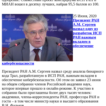
МИАН вошел в десятку лучших, набрав 95,5 баллов из 100.
25
Июня, 2020
Президент РАН
А.М. Сергеев
назвал одну из
разработок ИСП
РАН важным
вкладом в
обеспечение
кибербезопасности
Президент РАН А.М. Сергеев назвал среду анализа бинарного
кода Трал, разработанную в ИСП РАН, важным вкладом в
обеспечение кибербезопасности. Об этом он заявил 23 июня
на общем собрании членов Российской академии наук,
которое впервые прошло в онлайн-режиме. К участию в
собрании были приглашены более двух тысяч человек:
академики, члены-корреспонденты РАН, профессора РАН и
гости – в том числе министр науки и высшего образования
В.Н. Фальков.