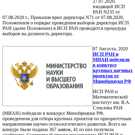
27.07.2020,
входящий ИСП
РАН N235 от
07.08.2020 г., Приказом врио директора N71 от 07.08.2020,
Положением о порядке проведения выборов директора ИСП
РАН (далее Положение) в ИСП РАН проводится процедура
выборов на должность директора.
07
Августа, 2020
ИСП РАН и
МИАН победили
в конкурсе
крупных научных
проектов от
Минобрнауки РФ
ИСП РАН и
Математический
институт им. В.А.
Стеклова РАН
(МИАН) победили в конкурсе Минобрнауки РФ,
проведенном для отбора крупных проектов по приоритетным
направлениям научно-технологического развития. Всего на
конкурс были поданы 367 заявок, 41 из них получила
одобрение. Совместный проект консорциума ИСП РАН и