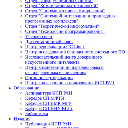
Отдел "Информационных систем"
Отдел "Компиляторных технологий"
Отдел "Системного программирования"
Отдел "Системной интеграции и прикладных
программных комплексов"
Отдел "Теоретической информатики"
Отдел "Технологий программирования"
Ученый совет
Диссертационный совет
Центр верификации ОС Linux
Центр исследований безопасности системного ПО
Исследовательский центр доверенного
искусственного интеллекта
Центр компетенции по параллельным и
распределенным вычислениям
Орган по сертификации
Центр коллективного пользования ИСП РАН
Образование
Аспирантура ИСП РАН
Кафедра СП МФТИ
Кафедра СП ВМК МГУ
Кафедра СП НИУ ВШЭ
Библиотека
Издания
Публикации ИСП РАН