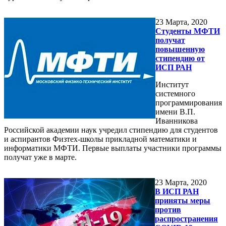
23
Марта, 2020
Студенты МФТИ
получат
повышенную
стипендию от
ИСП РАН
Институт
системного
программирования
имени В.П.
Иванникова
Российской академии наук учредил стипендию для студентов
и аспирантов Физтех-школы прикладной математики и
информатики МФТИ. Первые выплаты участники программы
получат уже в марте.
23
Марта, 2020
В ИСП РАН
приняты меры
против
распространения