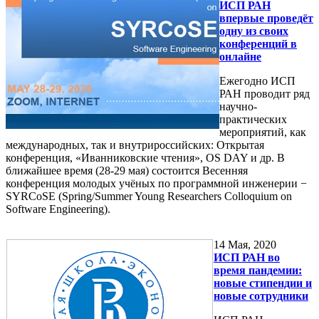
ИСП РАН
впервые проведёт
одну из своих
конференций в
онлайне
Ежегодно ИСП
РАН проводит ряд
научно-
практических
мероприятий, как
международных, так и внутрироссийских: Открытая
конференция, «Иванниковские чтения», OS DAY и др. В
ближайшее время (28-29 мая) состоится Весенняя
конференция молодых учёных по программной инженерии −
SYRCoSE (Spring/Summer Young Researchers Colloquium on
Software Engineering).
14
Мая, 2020
ИСП РАН во
время пандемии:
новые стипендии и
новые сотрудники