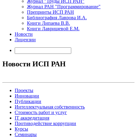
Журнал "Труды ИСП РАН"
Журнал РАН "Программирование"
Препринты ИСП РАН
Библиография Лаврова И.А.
Книги Липаева В.В.
Книги Лаврищевой Е.М.
Новости
Лицензии
Новости ИСП РАН
Проекты
Инновации
Публикации
Интеллектуальная собственность
Стоимость работ и услуг
IT аккредитация
Противодействие коррупции
Курсы
Семинары