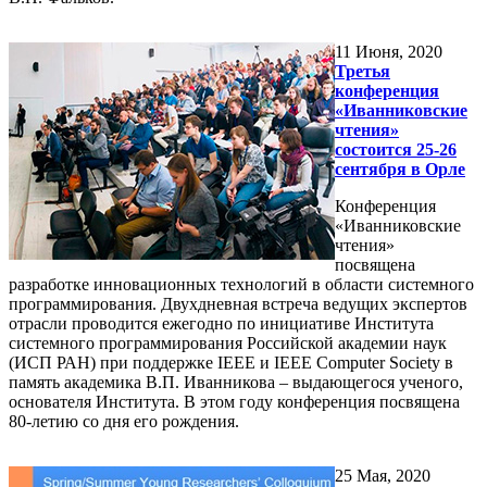
11
Июня, 2020
Третья
конференция
«Иванниковские
чтения»
состоится 25-26
сентября в Орле
Конференция
«Иванниковские
чтения»
посвящена
разработке инновационных технологий в области системного
программирования. Двухдневная встреча ведущих экспертов
отрасли проводится ежегодно по инициативе Института
системного программирования Российской академии наук
(ИСП РАН) при поддержке IEEE и IEEE Computer Society в
память академика В.П. Иванникова – выдающегося ученого,
основателя Института. В этом году конференция посвящена
80-летию со дня его рождения.
25
Мая, 2020