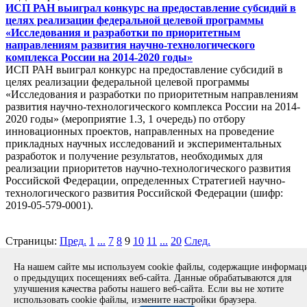
ИСП РАН выиграл конкурс на предоставление субсидий в
целях реализации федеральной целевой программы
«Исследования и разработки по приоритетным
направлениям развития научно-технологического
комплекса России на 2014-2020 годы»
ИСП РАН выиграл конкурс на предоставление субсидий в
целях реализации федеральной целевой программы
«Исследования и разработки по приоритетным направлениям
развития научно-технологического комплекса России на 2014-
2020 годы» (мероприятие 1.3, 1 очередь) по отбору
инновационных проектов, направленных на проведение
прикладных научных исследований и экспериментальных
разработок и получение результатов, необходимых для
реализации приоритетов научно-технологического развития
Российской Федерации, определенных Стратегией научно-
технологического развития Российской Федерации (шифр:
2019-05-579-0001).
Страницы:
Пред.
1
...
7
8
9
10
11
...
20
След.
Copyright © 1994-2026 ИСП РАН. 109004, г. Москва, ул. А.
На нашем сайте мы используем cookie файлы, содержащие информа
Солженицына, дом 25.
Противодействие коррупции
.
о предыдущих посещениях веб-сайта. Данные обрабатываются для
Разработка безопасного программного обеспечения (РБПО)
улучшения качества работы нашего веб-сайта. Если вы не хотите
использовать cookie файлы, измените настройки браузера.
Продолжая использовать наш сайт, вы даете согласие на