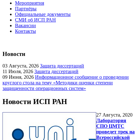
Мероприятия
Партнёры
Официальные документы
СМИ об ИСП РАН
Вакансии
Контакты
Новости
03
Августа, 2026
Защита диссертаций
11
Июля, 2026
Защита диссертаций
09
Июня, 2026
Информационное сообщение о проведении
круглого стола на тему «Методики оценки степени
защищенности операционных систем»
Новости ИСП РАН
27
Августа, 2020
Лаборатория
СПО ЦМТС
проведет трек на
Всероссийской