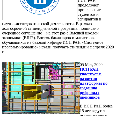
ИСП РАН
продолжает
привлечение
студентов и
аспирантов к
научно-исследовательской деятельности. В рамках
долгосрочной стипендиальной программы подписано
очередное соглашение − на этот раз с Высшей школой
экономики (ВШЭ). Восемь бакалавров и магистров,
обучающихся на базовой кафедре ИСП РАН «Системное
программирование» начали получать стипендии с апреля 2020
г.
05
Мая, 2020
ИСП РАН
участвует в
развитии
платформы по
созданию
цифровых
двойников
В ИСП РАН более
15 лет ведутся
исследования и