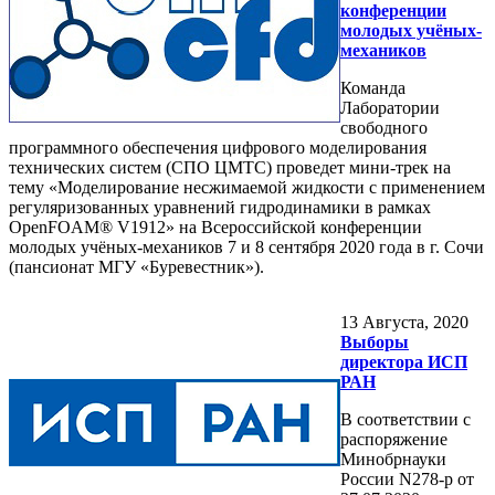
конференции
молодых учёных-
механиков
Команда
Лаборатории
свободного
программного обеспечения цифрового моделирования
технических систем (СПО ЦМТС) проведет мини-трек на
тему «Моделирование несжимаемой жидкости с применением
регуляризованных уравнений гидродинамики в рамках
OpenFOAM® V1912» на Всероссийской конференции
молодых учёных-механиков 7 и 8 сентября 2020 года в г. Сочи
(пансионат МГУ «Буревестник»).
13
Августа, 2020
Выборы
директора ИСП
РАН
В соответствии с
распоряжение
Минобрнауки
России N278-p от