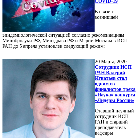
COVID-19
В связи с
возникшей
эпидемиологической ситуацией согласно рекомендациям
Минобрнауки РФ, Минздрава РФ и Мэрии Москвы в ИСП
РАН до 5 апреля установлен следующий режим:
20
Марта, 2020
Сотрудник ИСП
РАН Валерий
Игнатьев стал
одним из
финалистов трека
«Наука» конкурса
«Лидеры России»
Старший научный
сотрудник ИСП
РАН и старший
преподаватель
кафедры