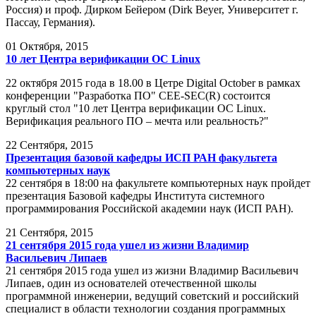
Россия) и проф. Дирком Бейером (Dirk Beyer, Университет г.
Пассау, Германия).
01
Октября, 2015
10 лет Центра верификации ОС Linux
22 октября 2015 года в 18.00 в Цетре Digital October в рамках
конференции "Разработка ПО" CEE-SEC(R) состоится
круглый стол "10 лет Центра верификации ОС Linux.
Верификация реального ПО – мечта или реальность?"
22
Сентября, 2015
Презентация базовой кафедры ИСП РАН факультета
компьютерных наук
22 сентября в 18:00 на факультете компьютерных наук пройдет
презентация Базовой кафедры Института системного
программирования Российской академии наук (ИСП РАН).
21
Сентября, 2015
21 сентября 2015 года ушел из жизни Владимир
Васильевич Липаев
21 сентября 2015 года ушел из жизни Владимир Васильевич
Липаев, один из основателей отечественной школы
программной инженерии, ведущий советский и российский
специалист в области технологии создания программных