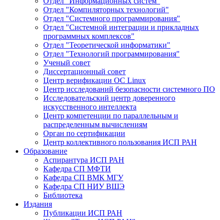
Отдел "Информационных систем"
Отдел "Компиляторных технологий"
Отдел "Системного программирования"
Отдел "Системной интеграции и прикладных
программных комплексов"
Отдел "Теоретической информатики"
Отдел "Технологий программирования"
Ученый совет
Диссертационный совет
Центр верификации ОС Linux
Центр исследований безопасности системного ПО
Исследовательский центр доверенного
искусственного интеллекта
Центр компетенции по параллельным и
распределенным вычислениям
Орган по сертификации
Центр коллективного пользования ИСП РАН
Образование
Аспирантура ИСП РАН
Кафедра СП МФТИ
Кафедра СП ВМК МГУ
Кафедра СП НИУ ВШЭ
Библиотека
Издания
Публикации ИСП РАН