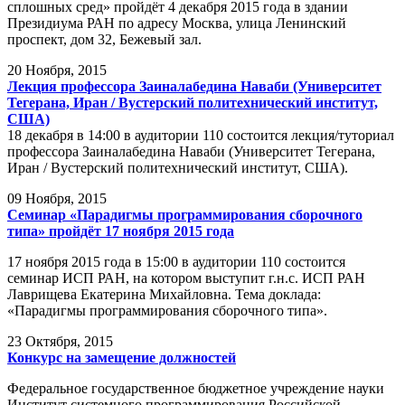
сплошных сред» пройдёт 4 декабря 2015 года в здании
Президиума РАН по адресу Москва, улица Ленинский
проспект, дом 32, Бежевый зал.
20
Ноября, 2015
Лекция профессора Заиналабедина Наваби (Университет
Тегерана, Иран / Вустерский политехнический институт,
США)
18 декабря в 14:00 в аудитории 110 состоится лекция/туториал
профессора Заиналабедина Наваби (Университет Тегерана,
Иран / Вустерский политехнический институт, США).
09
Ноября, 2015
Семинар «Парадигмы программирования сборочного
типа» пройдёт 17 ноября 2015 года
17 ноября 2015 года в 15:00 в аудитории 110 состоится
семинар ИСП РАН, на котором выступит г.н.с. ИСП РАН
Лаврищева Екатерина Михайловна. Тема доклада:
«Парадигмы программирования сборочного типа».
23
Октября, 2015
Конкурс на замещение должностей
Федеральное государственное бюджетное учреждение науки
Институт системного программирования Российской