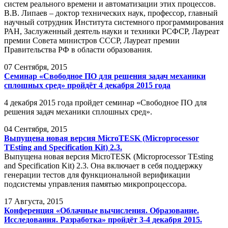
систем реального времени и автоматизации этих процессов.
В.В. Липаев – доктор технических наук, профессор, главный
научный сотрудник Института системного программирования
РАН, Заслуженный деятель науки и техники РСФСР, Лауреат
премии Совета министров СССР, Лауреат премии
Правительства РФ в области образования.
07
Сентября, 2015
Семинар «Свободное ПО для решения задач механики
сплошных сред» пройдёт 4 декабря 2015 года
4 декабря 2015 года пройдет семинар «Свободное ПО для
решения задач механики сплошных сред».
04
Сентября, 2015
Выпущена новая версия MicroTESK (Microprocessor
TEsting and Specification Kit) 2.3.
Выпущена новая версия MicroTESK (Microprocessor TEsting
and Specification Kit) 2.3. Она включает в себя поддержку
генерации тестов для функциональной верификации
подсистемы управления памятью микропроцессора.
17
Августа, 2015
Конференция «Облачные вычисления. Образование.
Исследования. Разработка» пройдёт 3-4 декабря 2015.