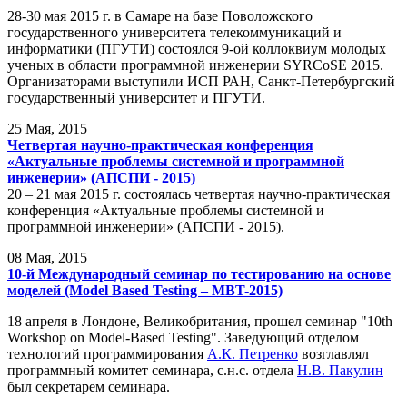
28-30 мая 2015 г. в Самаре на базе Поволожского
государственного университета телекоммуникаций и
информатики (ПГУТИ) состоялся 9-ой коллоквиум молодых
ученых в области программной инженерии SYRCoSE 2015.
Организаторами выступили ИСП РАН, Санкт-Петербургский
государственный университет и ПГУТИ.
25
Мая, 2015
Четвертая научно-практическая конференция
«Актуальные проблемы системной и программной
инженерии» (АПСПИ - 2015)
20 – 21 мая 2015 г. состоялась четвертая научно-практическая
конференция «Актуальные проблемы системной и
программной инженерии» (АПСПИ - 2015).
08
Мая, 2015
10-й Международный семинар по тестированию на основе
моделей (Model Based Testing – MBT-2015)
18 апреля в Лондоне, Великобритания, прошел семинар "10th
Workshop on Model-Based Testing". Заведующий отделом
технологий программирования
А.К. Петренко
возглавлял
программный комитет семинара, с.н.с. отдела
Н.В. Пакулин
был секретарем семинара.