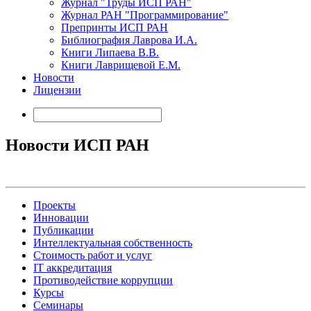
Журнал "Труды ИСП РАН"
Журнал РАН "Программирование"
Препринты ИСП РАН
Библиография Лаврова И.А.
Книги Липаева В.В.
Книги Лаврищевой Е.М.
Новости
Лицензии
Новости ИСП РАН
Проекты
Инновации
Публикации
Интеллектуальная собственность
Стоимость работ и услуг
IT аккредитация
Противодействие коррупции
Курсы
Семинары