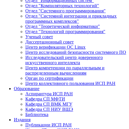
Отдел "Информационных систем"
Отдел "Компиляторных технологий"
Отдел "Системного программирования"
Отдел "Системной интеграции и прикладных
программных комплексов"
Отдел "Теоретической информатики"
Отдел "Технологий программирования"
Ученый совет
Диссертационный совет
Центр верификации ОС Linux
Центр исследований безопасности системного ПО
Исследовательский центр доверенного
искусственного интеллекта
Центр компетенции по параллельным и
распределенным вычислениям
Орган по сертификации
Центр коллективного пользования ИСП РАН
Образование
Аспирантура ИСП РАН
Кафедра СП МФТИ
Кафедра СП ВМК МГУ
Кафедра СП НИУ ВШЭ
Библиотека
Издания
Публикации ИСП РАН