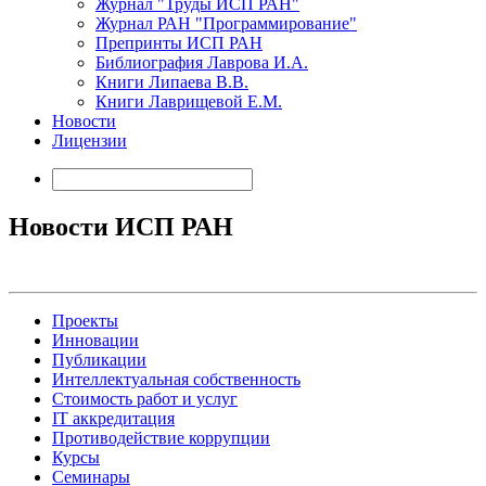
Журнал "Труды ИСП РАН"
Журнал РАН "Программирование"
Препринты ИСП РАН
Библиография Лаврова И.А.
Книги Липаева В.В.
Книги Лаврищевой Е.М.
Новости
Лицензии
Новости ИСП РАН
Проекты
Инновации
Публикации
Интеллектуальная собственность
Стоимость работ и услуг
IT аккредитация
Противодействие коррупции
Курсы
Семинары