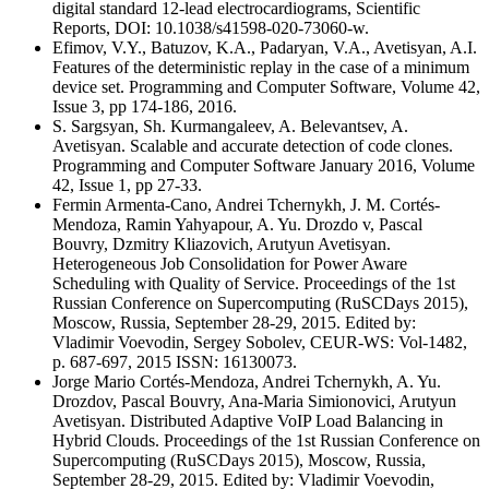
digital standard 12-lead electrocardiograms, Scientific
Reports, DOI: 10.1038/s41598-020-73060-w.
Efimov, V.Y., Batuzov, K.A., Padaryan, V.A., Avetisyan, A.I.
Features of the deterministic replay in the case of a minimum
device set. Programming and Computer Software, Volume 42,
Issue 3, pp 174-186, 2016.
S. Sargsyan, Sh. Kurmangaleev, A. Belevantsev, A.
Avetisyan. Scalable and accurate detection of code clones.
Programming and Computer Software January 2016, Volume
42, Issue 1, pp 27-33.
Fermin Armenta-Cano, Andrei Tchernykh, J. M. Cortés-
Mendoza, Ramin Yahyapour, A. Yu. Drozdo v, Pascal
Bouvry, Dzmitry Kliazovich, Arutyun Avetisyan.
Heterogeneous Job Consolidation for Power Aware
Scheduling with Quality of Service. Proceedings of the 1st
Russian Conference on Supercomputing (RuSCDays 2015),
Moscow, Russia, September 28-29, 2015. Edited by:
Vladimir Voevodin, Sergey Sobolev, CEUR-WS: Vol-1482,
p. 687-697, 2015 ISSN: 16130073.
Jorge Mario Cortés-Mendoza, Andrei Tchernykh, A. Yu.
Drozdov, Pascal Bouvry, Ana-Maria Simionovici, Arutyun
Avetisyan. Distributed Adaptive VoIP Load Balancing in
Hybrid Clouds. Proceedings of the 1st Russian Conference on
Supercomputing (RuSCDays 2015), Moscow, Russia,
September 28-29, 2015. Edited by: Vladimir Voevodin,