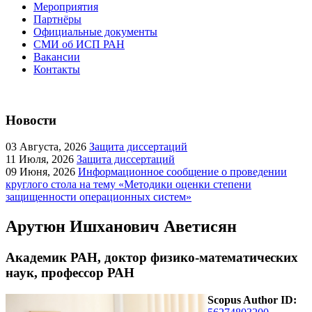
Мероприятия
Партнёры
Официальные документы
СМИ об ИСП РАН
Вакансии
Контакты
Новости
03
Августа, 2026
Защита диссертаций
11
Июля, 2026
Защита диссертаций
09
Июня, 2026
Информационное сообщение о проведении
круглого стола на тему «Методики оценки степени
защищенности операционных систем»
Арутюн Ишханович Аветисян
Академик РАН, доктор физико-математических
наук, профессор РАН
Scopus Author ID: