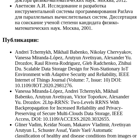
доктора физико-математических наук. Москва, 2012.
Аветисян А.И. Исследование и разработка
инструментальной системы программирования ParJava
для параллельных вычислительных систем. Диссертация
на соискание ученой степени кандидата физико-
математических наук. Москва, 2001.
Публикации:
Andrei Tchernykh, Mikhail Babenko, Nikolay Chervyakov,
Vanessa Miranda-López, Arutyun Avetisyan, Alexander Yu.
Drozdov, Raul Rivera-Rodriguez, Gleb Radchenko, Zhihui
Du. Scalable Data Storage Design for Non-Stationary IoT
Environment with Adaptive Security and Reliability, IEEE
Internet of Things Journal (Volume: 7, Issue: 10) DOI:
10.1109/JIOT.2020.2981276.
Vanessa Miranda-López, Andrei Tchernykh, Mikhail
Babenko, Arutyun Avetisyan, Victor Toporkov, Alexander
Yu. Drozdov. 2Lbp-RRNS: Two-Levels RRNS With
Backpropagation for Increased Reliability and Privacy-
Preserving of Secure Multi-Clouds Data Storage, IEEE
Access, DOI: 10.1109/ACCESS.2020.3032655.
Gliner Vadim, Keidar Noam, Makarov Vladimir, Avetisyan
Arutyun I., Schuster Assaf, Yaniv Yael/ Automatic
classification of healthy and disease conditions from images or