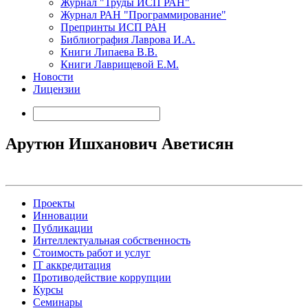
Журнал "Труды ИСП РАН"
Журнал РАН "Программирование"
Препринты ИСП РАН
Библиография Лаврова И.А.
Книги Липаева В.В.
Книги Лаврищевой Е.М.
Новости
Лицензии
Арутюн Ишханович Аветисян
Проекты
Инновации
Публикации
Интеллектуальная собственность
Стоимость работ и услуг
IT аккредитация
Противодействие коррупции
Курсы
Семинары