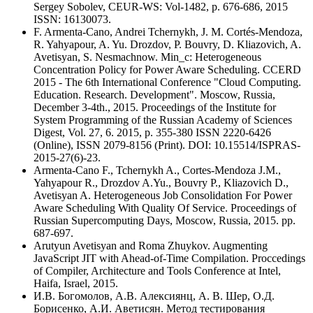
Sergey Sobolev, CEUR-WS: Vol-1482, p. 676-686, 2015
ISSN: 16130073.
F. Armenta-Cano, Andrei Tchernykh, J. M. Cortés-Mendoza,
R. Yahyapour, A. Yu. Drozdov, P. Bouvry, D. Kliazovich, A.
Avetisyan, S. Nesmachnow. Min_c: Heterogeneous
Concentration Policy for Power Aware Scheduling. CCERD
2015 - The 6th International Conference "Cloud Computing.
Education. Research. Development". Moscow, Russia,
December 3-4th., 2015. Proceedings of the Institute for
System Programming of the Russian Academy of Sciences
Digest, Vol. 27, 6. 2015, p. 355-380 ISSN 2220-6426
(Online), ISSN 2079-8156 (Print). DOI: 10.15514/ISPRAS-
2015-27(6)-23.
Armenta-Cano F., Tchernykh A., Cortes-Mendoza J.M.,
Yahyapour R., Drozdov A.Yu., Bouvry P., Kliazovich D.,
Avetisyan A. Heterogeneous Job Consolidation For Power
Aware Scheduling With Quality Of Service. Proceedings of
Russian Supercomputing Days, Moscow, Russia, 2015. pp.
687-697.
Arutyun Avetisyan and Roma Zhuykov. Augmenting
JavaScript JIT with Ahead-of-Time Compilation. Proccedings
of Compiler, Architecture and Tools Conference at Intel,
Haifa, Israel, 2015.
И.В. Богомолов, А.В. Алексиянц, А. В. Шер, О.Д.
Борисенко, А.И. Аветисян. Метод тестирования