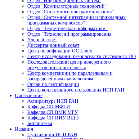
Отдел "Информационных систем"
Отдел "Компиляторных технологий"
Отдел "Системного программирования"
Отдел "Системной интеграции и прикладных
программных комплексов"
Отдел "Теоретической информатики"
Отдел "Технологий программирования"
Ученый совет
Диссертационный совет
Центр верификации ОС Linux
Центр исследований безопасности системного ПО
Исследовательский центр доверенного
искусственного интеллекта
Центр компетенции по параллельным и
распределенным вычислениям
Орган по сертификации
Центр коллективного пользования ИСП РАН
Образование
Аспирантура ИСП РАН
Кафедра СП МФТИ
Кафедра СП ВМК МГУ
Кафедра СП НИУ ВШЭ
Библиотека
Издания
Публикации ИСП РАН