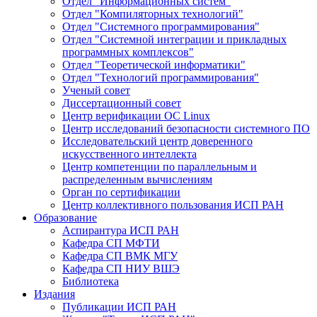
Отдел "Информационных систем"
Отдел "Компиляторных технологий"
Отдел "Системного программирования"
Отдел "Системной интеграции и прикладных
программных комплексов"
Отдел "Теоретической информатики"
Отдел "Технологий программирования"
Ученый совет
Диссертационный совет
Центр верификации ОС Linux
Центр исследований безопасности системного ПО
Исследовательский центр доверенного
искусственного интеллекта
Центр компетенции по параллельным и
распределенным вычислениям
Орган по сертификации
Центр коллективного пользования ИСП РАН
Образование
Аспирантура ИСП РАН
Кафедра СП МФТИ
Кафедра СП ВМК МГУ
Кафедра СП НИУ ВШЭ
Библиотека
Издания
Публикации ИСП РАН