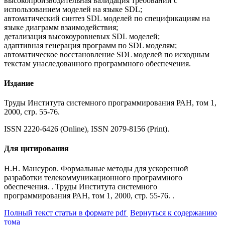
высокопроизводительная валидация требований с
использованием моделей на языке SDL;
автоматический синтез SDL моделей по спецификациям на
языке диаграмм взаимодействия;
детализация высокоуровневых SDL моделей;
адаптивная генерация программ по SDL моделям;
автоматическое восстановление SDL моделей по исходным
текстам унаследованного программного обеспечения.
Издание
Труды Института системного программирования РАН, том 1,
2000, стр. 55-76.
ISSN 2220-6426 (Online), ISSN 2079-8156 (Print).
Для цитирования
Н.Н. Мансуров. Формальные методы для ускоренной
разработки телекоммуникационного программного
обеспечения. . Труды Института системного
программирования РАН, том 1, 2000, стр. 55-76. .
Полный текст статьи в формате pdf
Вернуться к содержанию
тома