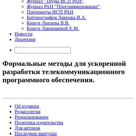
Журнал "Труды ИСП РАН"
Журнал РАН "Программирование"
Препринты ИСП РАН
Библиография Лаврова И.А.
Книги Липаева В.В.
Книги Лаврищевой Е.М.
Новости
Лицензии
Формальные методы для ускоренной
разработки телекоммуникационного
программного обеспечения.
Об издании
Редколлегия
Рецензирование
Политика издательства
Для авторов
Последние выпуски