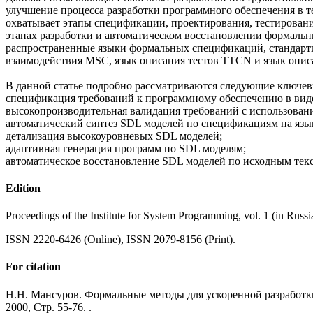
улучшение процесса разработки программного обеспечения в 
охватывает этапы спецификации, проектирования, тестирован
этапах разработки и автоматическом восстановлении формаль
распространенные языки формальных спецификаций, стандар
взаимодействия MSC, язык описания тестов TTCN и язык опи
В данной статье подробно рассматриваются следующие ключев
спецификация требований к программному обеспечению в виде
высокопроизводительная валидация требований с использован
автоматический синтез SDL моделей по спецификациям на язы
детализация высокоуровневых SDL моделей;
адаптивная генерация программ по SDL моделям;
автоматическое восстановление SDL моделей по исходным тек
Edition
Proceedings of the Institute for System Programming, vol. 1 (in Russi
ISSN 2220-6426 (Online), ISSN 2079-8156 (Print).
For citation
Н.Н. Мансуров. Формальные методы для ускоренной разработки те
2000, Стр. 55-76. .