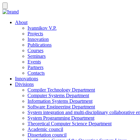
About
Ivannikov V.P.
Projects
Innovation
Publications
Courses
Seminars
Events
Partners
Contacts
Innovations
Divisions
Compiler Technology Department
Computer Systems Department
Information Systems Department
Software Engineering Department
System integration and multi-disciplinary collaborative 
System Programming Department
Theoretical Computer Science Department
Academic council
Dissertation council