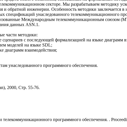
телекоммуникационном секторе. Мы разрабатываем методику уск
ия и обратной инженерии. Особенность методики заключается в
ных спецификаций унаследованного телекоммуникационного про
тизованные Международным телекоммуникационным союзом (МТ
сания данных ASN.1.
ые части методики:
 сценариев с последующей формализацией на языке диаграмм в
ием моделей на языке SDL;
ке диаграмм взаимодействия;
стам унаследованного программного обеспечения.
an), 2000, Стр. 55-76.
лекоммуникационного программного обеспечения. . Proceedings of 