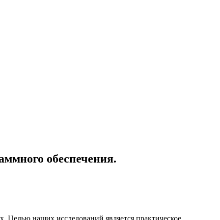
аммного обеспечения.
х. Целью наших исследований является практическое