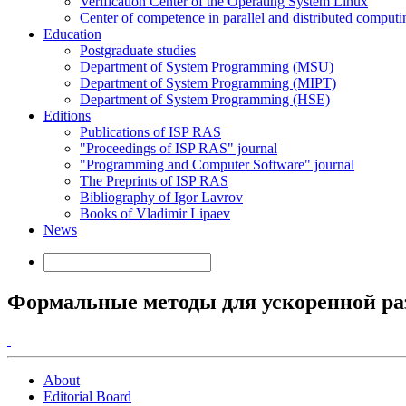
Verification Center of the Operating System Linux
Center of competence in parallel and distributed computi
Education
Postgraduate studies
Department of System Programming (MSU)
Department of System Programming (MIPT)
Department of System Programming (HSE)
Editions
Publications of ISP RAS
"Proceedings of ISP RAS" journal
"Programming and Computer Software" journal
The Preprints of ISP RAS
Bibliography of Igor Lavrov
Books of Vladimir Lipaev
News
Формальные методы для ускоренной ра
About
Editorial Board