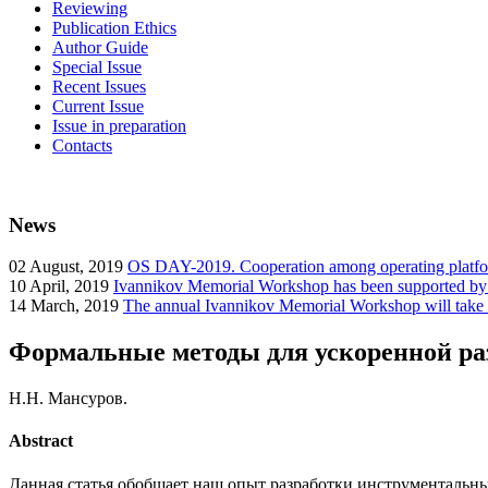
Reviewing
Publication Ethics
Author Guide
Special Issue
Recent Issues
Current Issue
Issue in preparation
Contacts
News
02
August, 2019
OS DAY-2019. Cooperation among operating platform
10
April, 2019
Ivannikov Memorial Workshop has been supported b
14
March, 2019
The annual Ivannikov Memorial Workshop will take
Формальные методы для ускоренной ра
Н.Н. Мансуров.
Abstract
Данная статья обобщает наш опыт разработки инструментальны