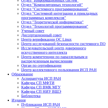
Отдел "Информационных систем"
Отдел "Компиляторных технологий"
Отдел "Системного программирования"
Отдел "Системной интеграции и прикладных
программных комплексов"
Отдел "Теоретической информатики"
Отдел "Технологий программирования"
Ученый совет
Диссертационный совет
Центр верификации ОС Linux
Центр исследований безопасности системного ПО
Исследовательский центр доверенного
искусственного интеллекта
Центр компетенции по параллельным и
распределенным вычислениям
Орган по сертификации
Центр коллективного пользования ИСП РАН
Образование
Аспирантура ИСП РАН
Кафедра СП МФТИ
Кафедра СП ВМК МГУ
Кафедра СП НИУ ВШЭ
Библиотека
Издания
Публикации ИСП РАН