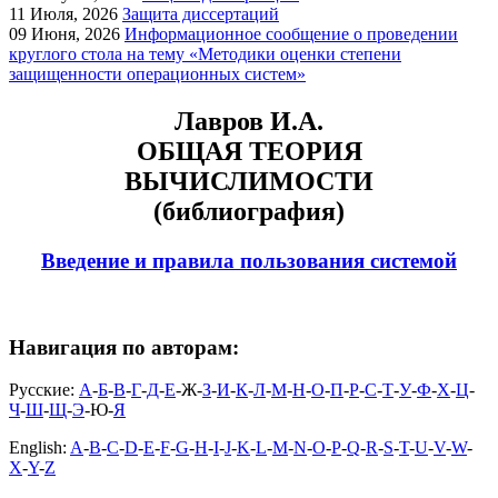
11
Июля, 2026
Защита диссертаций
09
Июня, 2026
Информационное сообщение о проведении
круглого стола на тему «Методики оценки степени
защищенности операционных систем»
Лавров И.А.
ОБЩАЯ ТЕОРИЯ
ВЫЧИСЛИМОСТИ
(библиография)
Введение и правила пользования системой
Навигация по авторам:
Русские:
А
-
Б
-
В
-
Г
-
Д
-
Е
-Ж-
З
-
И
-
К
-
Л
-
М
-
Н
-
О
-
П
-
Р
-
С
-
Т
-
У
-
Ф
-
Х
-
Ц
-
Ч
-
Ш
-
Щ
-
Э
-Ю-
Я
English:
A
-
B
-
C
-
D
-
E
-
F
-
G
-
H
-
I
-
J
-
K
-
L
-
M
-
N
-
O
-
P
-
Q
-
R
-
S
-
T
-
U
-
V
-
W
-
X
-
Y
-
Z