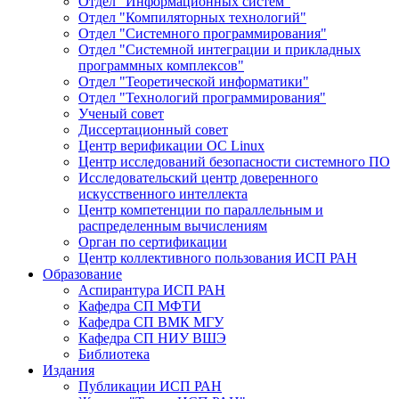
Отдел "Информационных систем"
Отдел "Компиляторных технологий"
Отдел "Системного программирования"
Отдел "Системной интеграции и прикладных
программных комплексов"
Отдел "Теоретической информатики"
Отдел "Технологий программирования"
Ученый совет
Диссертационный совет
Центр верификации ОС Linux
Центр исследований безопасности системного ПО
Исследовательский центр доверенного
искусственного интеллекта
Центр компетенции по параллельным и
распределенным вычислениям
Орган по сертификации
Центр коллективного пользования ИСП РАН
Образование
Аспирантура ИСП РАН
Кафедра СП МФТИ
Кафедра СП ВМК МГУ
Кафедра СП НИУ ВШЭ
Библиотека
Издания
Публикации ИСП РАН