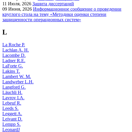
11
Июля, 2026
Защита диссертаций
09
Июня, 2026
Информационное сообщение о проведении
круглого стола на тему «Методики оценки степени
защищенности операционных систем»
L
La Roche P.
Lachlan A. H.
Lacombe D.
Ladner R.E.
LaForte G.
Lakins T.
Lambert W. M.
Landweber L.H.
Langford G.
Läuchli H.
Lavrov I.A.
Lebeuf R.
Leeds S.
Leggett A.
Leivant D.
Lempp S.
LeonardJ