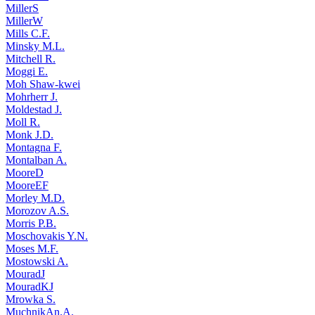
MillerS
MillerW
Mills C.F.
Minsky M.L.
Mitchell R.
Moggi E.
Moh Shaw-kwei
Mohrherr J.
Moldestad J.
Moll R.
Monk J.D.
Montagna F.
Montalban A.
MooreD
MooreEF
Morley M.D.
Morozov A.S.
Morris P.B.
Moschovakis Y.N.
Moses M.F.
Mostowski A.
MouradJ
MouradKJ
Mrowka S.
MuchnikAn.A.