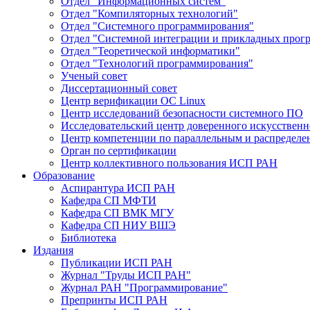
Отдел "Информационных систем"
Отдел "Компиляторных технологий"
Отдел "Системного программирования"
Отдел "Системной интеграции и прикладных прог
Отдел "Теоретической информатики"
Отдел "Технологий программирования"
Ученый совет
Диссертационный совет
Центр верификации ОС Linux
Центр исследований безопасности системного ПО
Исследовательский центр доверенного искусственн
Центр компетенции по параллельным и распредел
Орган по сертификации
Центр коллективного пользования ИСП РАН
Образование
Аспирантура ИСП РАН
Кафедра СП МФТИ
Кафедра СП ВМК МГУ
Кафедра СП НИУ ВШЭ
Библиотека
Издания
Публикации ИСП РАН
Журнал "Труды ИСП РАН"
Журнал РАН "Программирование"
Препринты ИСП РАН