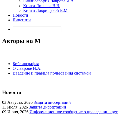
Библиография Лаврова И.А.
Книги Липаева В.В.
Книги Лаврищевой Е.М.
Новости
Лицензии
Авторы на M
Библиография
О Лаврове И.А.
Введение и правила пользования системой
Новости
03
Августа, 2026
Защита диссертаций
11
Июля, 2026
Защита диссертаций
09
Июня, 2026
Информационное сообщение о проведении кругл