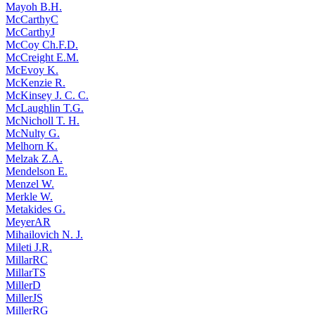
Mayoh B.H.
McCarthyC
McCarthyJ
McCoy Ch.F.D.
McCreight E.M.
McEvoy K.
McKenzie R.
McKinsey J. C. C.
McLaughlin T.G.
McNicholl T. H.
McNulty G.
Melhorn K.
Melzak Z.A.
Mendelson E.
Menzel W.
Merkle W.
Metakides G.
MeyerAR
Mihailovich N. J.
Mileti J.R.
MillarRC
MillarTS
MillerD
MillerJS
MillerRG