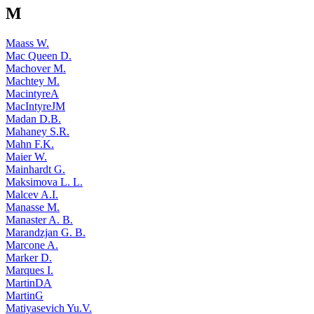
M
Maass W.
Mac Queen D.
Machover M.
Machtey M.
MacintyreA
MacIntyreJM
Madan D.B.
Mahaney S.R.
Mahn F.K.
Maier W.
Mainhardt G.
Maksimova L. L.
Malcev A.I.
Manasse M.
Manaster A. B.
Marandzjan G. B.
Marcone A.
Marker D.
Marques I.
MartinDA
MartinG
Matiyasevich Yu.V.