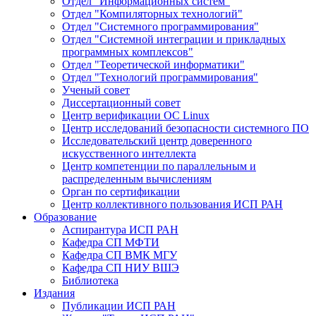
Отдел "Информационных систем"
Отдел "Компиляторных технологий"
Отдел "Системного программирования"
Отдел "Системной интеграции и прикладных
программных комплексов"
Отдел "Теоретической информатики"
Отдел "Технологий программирования"
Ученый совет
Диссертационный совет
Центр верификации ОС Linux
Центр исследований безопасности системного ПО
Исследовательский центр доверенного
искусственного интеллекта
Центр компетенции по параллельным и
распределенным вычислениям
Орган по сертификации
Центр коллективного пользования ИСП РАН
Образование
Аспирантура ИСП РАН
Кафедра СП МФТИ
Кафедра СП ВМК МГУ
Кафедра СП НИУ ВШЭ
Библиотека
Издания
Публикации ИСП РАН