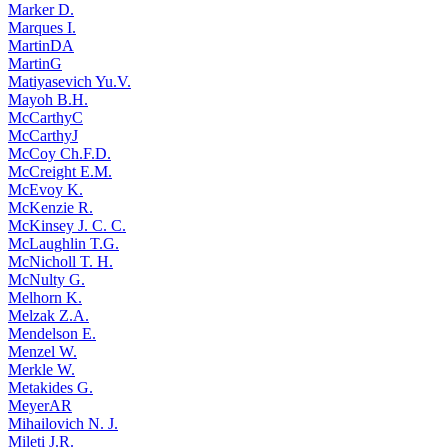
Marker D.
Marques I.
MartinDA
MartinG
Matiyasevich Yu.V.
Mayoh B.H.
McCarthyC
McCarthyJ
McCoy Ch.F.D.
McCreight E.M.
McEvoy K.
McKenzie R.
McKinsey J. C. C.
McLaughlin T.G.
McNicholl T. H.
McNulty G.
Melhorn K.
Melzak Z.A.
Mendelson E.
Menzel W.
Merkle W.
Metakides G.
MeyerAR
Mihailovich N. J.
Mileti J.R.