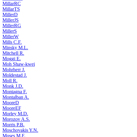
MillarRC
MillarTS
MillerD
MillerJS
MillerRG
MillerS
MillerW
Mills C.F.
Minsky M.L.
Mitchell R.
Moggi E.
Moh Shaw-kwei
Mohrherr J.
Moldestad J.
Moll R.
Monk J.D.
Montagna F.
Montalban A.
MooreD
MooreEF
Morley M.D.
Morozov A.S.
Morris P.B.
Moschovakis Y.N.
Moses M.F.