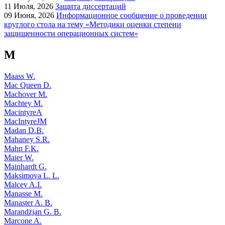
11
Июля, 2026
Защита диссертаций
09
Июня, 2026
Информационное сообщение о проведении
круглого стола на тему «Методики оценки степени
защищенности операционных систем»
M
Maass W.
Mac Queen D.
Machover M.
Machtey M.
MacintyreA
MacIntyreJM
Madan D.B.
Mahaney S.R.
Mahn F.K.
Maier W.
Mainhardt G.
Maksimova L. L.
Malcev A.I.
Manasse M.
Manaster A. B.
Marandzjan G. B.
Marcone A.