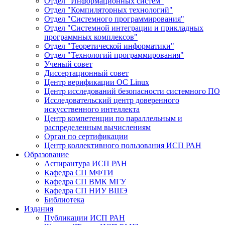
Отдел "Информационных систем"
Отдел "Компиляторных технологий"
Отдел "Системного программирования"
Отдел "Системной интеграции и прикладных
программных комплексов"
Отдел "Теоретической информатики"
Отдел "Технологий программирования"
Ученый совет
Диссертационный совет
Центр верификации ОС Linux
Центр исследований безопасности системного ПО
Исследовательский центр доверенного
искусственного интеллекта
Центр компетенции по параллельным и
распределенным вычислениям
Орган по сертификации
Центр коллективного пользования ИСП РАН
Образование
Аспирантура ИСП РАН
Кафедра СП МФТИ
Кафедра СП ВМК МГУ
Кафедра СП НИУ ВШЭ
Библиотека
Издания
Публикации ИСП РАН