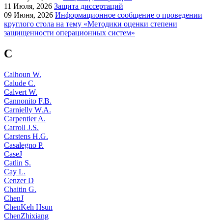
11
Июля, 2026
Защита диссертаций
09
Июня, 2026
Информационное сообщение о проведении
круглого стола на тему «Методики оценки степени
защищенности операционных систем»
C
Calhoun W.
Calude C.
Calvert W.
Cannonito F.B.
Carnielly W.A.
Carpentier A.
Carroll J.S.
Carstens H.G.
Casalegno P.
CaseJ
Catlin S.
Cay L.
Cenzer D
Chaitin G.
ChenJ
ChenKeh Hsun
ChenZhixiang