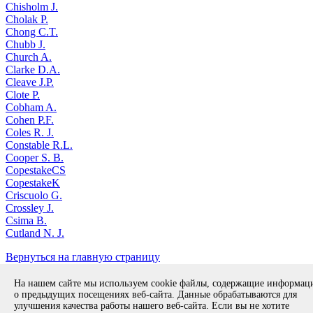
Chisholm J.
Cholak P.
Chong C.T.
Chubb J.
Church A.
Clarke D.A.
Cleave J.P.
Clote P.
Cobham A.
Cohen P.F.
Coles R. J.
Constable R.L.
Cooper S. B.
CopestakeCS
CopestakeK
Criscuolo G.
Crossley J.
Csima B.
Cutland N. J.
Вернуться на главную страницу
Copyright © 1994-2026 ИСП РАН. 109004, г. Москва, ул. А.
На нашем сайте мы используем cookie файлы, содержащие информа
Солженицына, дом 25.
Противодействие коррупции
.
о предыдущих посещениях веб-сайта. Данные обрабатываются для
Разработка безопасного программного обеспечения (РБПО)
улучшения качества работы нашего веб-сайта. Если вы не хотите