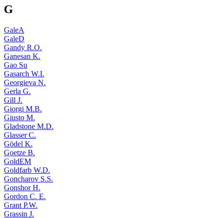
G
GaleA
GaleD
Gandy R.O.
Ganesan K.
Gao Su
Gasarch W.I.
Georgieva N.
Gerla G.
Gill J.
Giorgi M.B.
Giusto M.
Gladstone M.D.
Glasser C.
Gödel K.
Goetze B.
GoldEM
Goldfarb W.D.
Goncharov S.S.
Gonshor H.
Gordon C. E.
Grant P.W.
Grassin J.