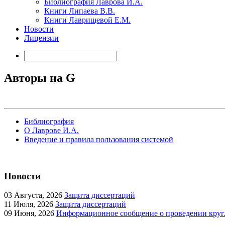
Библиография Лаврова И.А.
Книги Липаева В.В.
Книги Лаврищевой Е.М.
Новости
Лицензии
Авторы на G
Библиография
О Лаврове И.А.
Введение и правила пользования системой
Новости
03
Августа, 2026
Защита диссертаций
11
Июля, 2026
Защита диссертаций
09
Июня, 2026
Информационное сообщение о проведении кругл