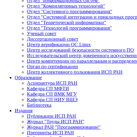
Отдел "Информационных систем"
Отдел "Компиляторных технологий"
Отдел "Системного программирования"
Отдел "Системной интеграции и прикладных прог
Отдел "Теоретической информатики"
Отдел "Технологий программирования"
Ученый совет
Диссертационный совет
Центр верификации ОС Linux
Центр исследований безопасности системного ПО
Исследовательский центр доверенного искусственн
Центр компетенции по параллельным и распредел
Орган по сертификации
Центр коллективного пользования ИСП РАН
Образование
Аспирантура ИСП РАН
Кафедра СП МФТИ
Кафедра СП ВМК МГУ
Кафедра СП НИУ ВШЭ
Библиотека
Издания
Публикации ИСП РАН
Журнал "Труды ИСП РАН"
Журнал РАН "Программирование"
Препринты ИСП РАН