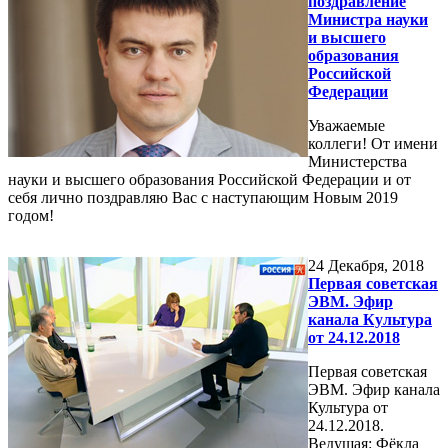
поздравление
Министра науки
и высшего
образования
Российской
Федерации
Уважаемые
коллеги! От имени
Министерства
науки и высшего образования Российской Федерации и от
себя лично поздравляю Вас с наступающим Новым 2019
годом!
24
Декабря, 2018
Первая советская
ЭВМ. Эфир
канала Культура
от 24.12.2018
Первая советская
ЭВМ. Эфир канала
Культура от
24.12.2018.
Ведущая: Фёкла