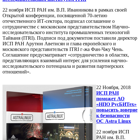
22 ноября ИСП РАН им. В.П. Иванникова в рамках своей
Открытой конференции, посвященной 70-летию
отечественного ИТ-сектора, подписал соглашение о
сотрудничестве с московским представительством Научно-
исследовательского института промышленных технологий
Тайваня (ITRI). Подписи под документом поставили директор
ИСП РАН Арутюн Аветисян и глава европейского и
московского представительств ITRI г-жа Фан-Чжу Чень.
Соглашение предусматривает «сотрудничество в областях,
представляющих взаимный интерес для усиления научно-
исследовательского потенциала и развития партнерских
отношений».
22
Ноября, 2018
ИСП РАН
поможет АО
«НПО РусБИТех»
повысить доверие
к безопасности
ОС Astra Linux
22 ноября ИСП
РАН им. В.П.