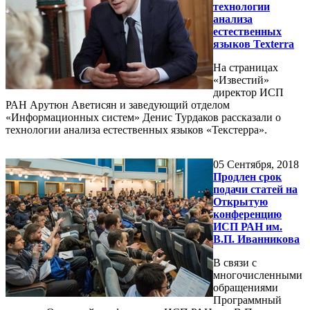
технологии
анализа
естественных
языков Texterra
На страницах
«Известий»
директор ИСП
РАН Арутюн Аветисян и заведующий отделом
«Информационных систем» Денис Турдаков рассказали о
технологии анализа естественных языков «Текстерра».
05
Сентября, 2018
Продлен срок
подачи статей на
Открытую
конференцию
ИСП РАН им.
В.П. Иванникова
В связи с
многочисленными
обращениями
Программный