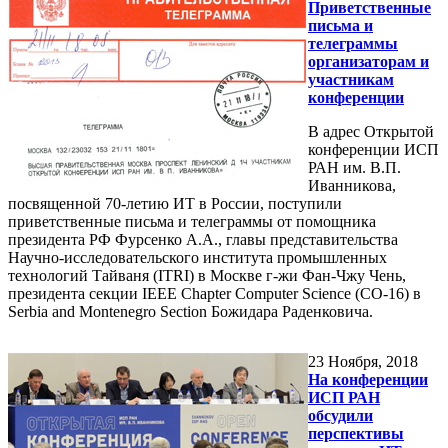
Приветственные
письма и
телеграммы
организаторам и
участникам
конференции
В адрес Открытой
конференции ИСП
РАН им. В.П.
Иванникова,
посвященной 70-летию ИТ в России, поступили
приветственные письма и телеграммы от помощника
президента РФ Фурсенко А.А., главы представительства
Научно-исследовательского института промышленных
технологий Тайваня (ITRI) в Москве г-жи Фан-Чжу Чень,
президента секции IEEE Chapter Computer Science (CO-16) в
Serbia and Montenegro Section Божидара Раденковича.
23
Ноября, 2018
На конференции
ИСП РАН
обсудили
перспективы