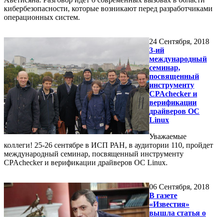
кибербезопасности, которые возникают перед разработчиками
операционных систем.
24
Сентября, 2018
3-ий
международный
семинар,
посвященный
инструменту
CPAchecker и
верификации
драйверов ОС
Linux
Уважаемые
коллеги! 25-26 сентябре в ИСП РАН, в аудитории 110, пройдет
международный семинар, посвященный инструменту
CPAchecker и верификации драйверов ОС Linux.
06
Сентября, 2018
В газете
«Известия»
вышла статья о