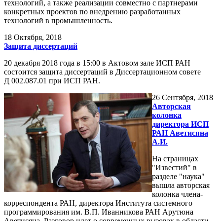
технологий, а также реализации совместно с партнерами
конкретных проектов по внедрению разработанных
технологий в промышленность.
18
Октября, 2018
Защита диссертаций
20 декабря 2018 года в 15:00 в Актовом зале ИСП РАН
состоится защита диссертаций в Диссертационном совете
Д 002.087.01 при ИСП РАН.
26
Сентября, 2018
Авторская
колонка
директора ИСП
РАН Аветисяна
А.И.
На страницах
"Известий" в
разделе "наука"
вышла авторская
колонка члена-
корреспондента РАН, директора Института системного
программирования им. В.П. Иванникова РАН Арутюна
Аветисяна. Разговор идет о современных вызовах в области