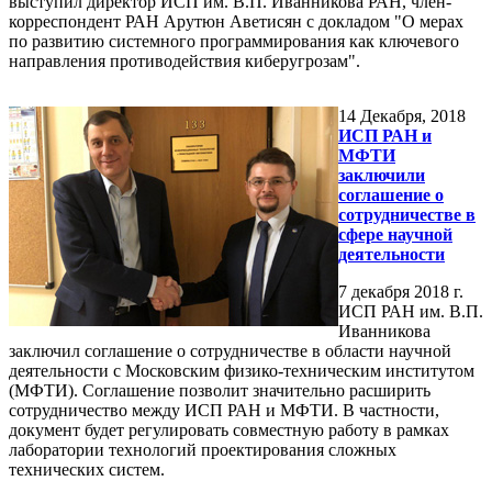
выступил директор ИСП им. В.П. Иванникова РАН, член-
корреспондент РАН Арутюн Аветисян с докладом "О мерах
по развитию системного программирования как ключевого
направления противодействия киберугрозам".
14
Декабря, 2018
ИСП РАН и
МФТИ
заключили
соглашение о
сотрудничестве в
сфере научной
деятельности
7 декабря 2018 г.
ИСП РАН им. В.П.
Иванникова
заключил соглашение о сотрудничестве в области научной
деятельности с Московским физико-техническим институтом
(МФТИ). Соглашение позволит значительно расширить
сотрудничество между ИСП РАН и МФТИ. В частности,
документ будет регулировать совместную работу в рамках
лаборатории технологий проектирования сложных
технических систем.