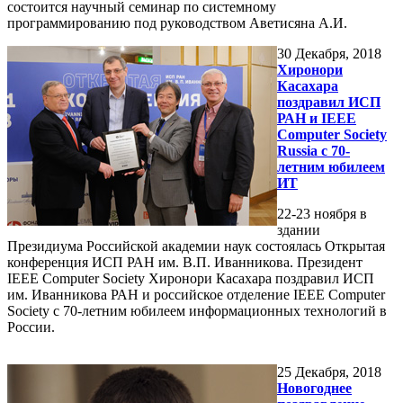
состоится научный семинар по системному
программированию под руководством Аветисяна А.И.
30
Декабря, 2018
Хиронори
Касахара
поздравил ИСП
РАН и IEEE
Computer Society
Russia с 70-
летним юбилеем
ИТ
22-23 ноября в
здании
Президиума Российской академии наук состоялась Открытая
конференция ИСП РАН им. В.П. Иванникова. Президент
IEEE Computer Society Хиронори Касахара поздравил ИСП
им. Иванникова РАН и российское отделение IEEE Computer
Society с 70-летним юбилеем информационных технологий в
России.
25
Декабря, 2018
Новогоднее