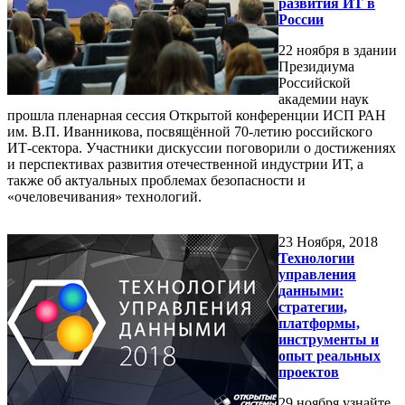
развития ИТ в
России
22 ноября в здании
Президиума
Российской
академии наук
прошла пленарная сессия Открытой конференции ИСП РАН
им. В.П. Иванникова, посвящённой 70-летию российского
ИТ-сектора. Участники дискуссии поговорили о достижениях
и перспективах развития отечественной индустрии ИТ, а
также об актуальных проблемах безопасности и
«очеловечивания» технологий.
23
Ноября, 2018
Технологии
управления
данными:
стратегии,
платформы,
инструменты и
опыт реальных
проектов
29 ноября узнайте