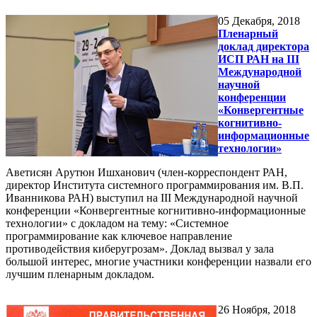
05
Декабря, 2018
Пленарный
доклад директора
ИСП РАН на III
Международной
научной
конференции
«Конвергентные
когнитивно-
информационные
технологии»
Аветисян Арутюн Ишханович (член-корреспондент РАН,
директор Института системного программирования им. В.П.
Иванникова РАН) выступил на III Международной научной
конференции «Конвергентные когнитивно-информационные
технологии» с докладом на тему: «Системное
программирование как ключевое направление
противодействия киберугрозам». Доклад вызвал у зала
большой интерес, многие участники конференции назвали его
лучшим пленарным докладом.
26
Ноября, 2018