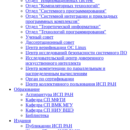
Отдел "Информационных систем"
Отдел "Компиляторных технологий"
Отдел "Системного программирования"
Отдел "Системной интеграции и прикладных
программных комплексов"
Отдел "Теоретической информатики"
Отдел "Технологий программирования"
Ученый совет
Диссертационный совет
Центр верификации ОС Linux
Центр исследований безопасности системного ПО
Исследовательский центр доверенного
искусственного интеллекта
Центр компетенции по параллельным и
распределенным вычислениям
Орган по сертификации
Центр коллективного пользования ИСП РАН
Образование
Аспирантура ИСП РАН
Кафедра СП МФТИ
Кафедра СП ВМК МГУ
Кафедра СП НИУ ВШЭ
Библиотека
Издания
Публикации ИСП РАН