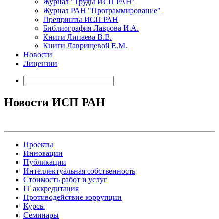
Журнал "Труды ИСП РАН"
Журнал РАН "Программирование"
Препринты ИСП РАН
Библиография Лаврова И.А.
Книги Липаева В.В.
Книги Лаврищевой Е.М.
Новости
Лицензии
Новости ИСП РАН
Проекты
Инновации
Публикации
Интеллектуальная собственность
Стоимость работ и услуг
IT аккредитация
Противодействие коррупции
Курсы
Семинары