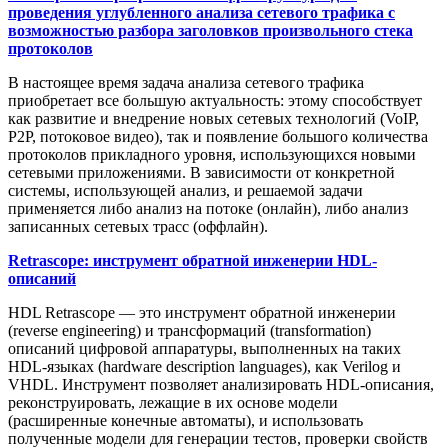
проведения углубленного анализа сетевого трафика с
возможностью разбора заголовков произвольного стека
протоколов
В настоящее время задача анализа сетевого трафика
приобретает все большую актуальность: этому способствует
как развитие и внедрение новых сетевых технологий (VoIP,
P2P, потоковое видео), так и появление большого количества
протоколов прикладного уровня, использующихся новыми
сетевыми приложениями. В зависимости от конкретной
системы, использующей анализ, и решаемой задачи
применяется либо анализ на потоке (онлайн), либо анализ
записанных сетевых трасс (оффлайн).
Retrascope: инструмент обратной инженерии HDL-
описаний
HDL Retrascope — это инструмент обратной инженерии
(reverse engineering) и трансформаций (transformation)
описаний цифровой аппаратуры, выполненных на таких
HDL-языках (hardware description languages), как Verilog и
VHDL. Инструмент позволяет анализировать HDL-описания,
реконструировать, лежащие в их основе модели
(расширенные конечные автоматы), и использовать
полученные модели для генерации тестов, проверки свойств