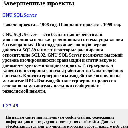
Завершенные проекты
GNU SQL Server
Начало проекта – 1996 год. Окончание проекта - 1999 год.
GNU SQL Server — это бесплатная переносимая
многопользовательская реляционная система управления
базами данных. Она поддерживает полную версию
диалекта SQL89 и имеет некоторые расширения
относительно SQL92. GNU SQL Server реализует высокий
уровень изолированности транзакций и статическую и
динамическую компиляцию запросов. И серверная, и
клиентская стороны системы работают на Unix-подобных
системах. Клиент-серверное взаимодействие основано на
механизме RPC. Взаимодействие серверных процессов
основано на механизмах посылки сообщений и
разделяемой памяти.
1
2
3
4
5
На нашем сайте мы используем cookie файлы, содержащие
Copyright © 1994-2026 ИСП РАН. 109004, г. Москва, ул. А.
информацию о предыдущих посещениях веб-сайта. Данные
Солженицына, дом 25.
Противодействие коррупции
.
обрабатываются для улучшения качества работы нашего веб-сайт