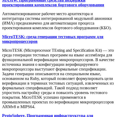
MASIW. Программные средства поддержки
проектирования комплексов бортового оборудования
Автоматизированное рабочее место архитектора и
интегратора системы интегрированной модульной авионики
(ИМА) предназначено для автоматизации процесса
проектирования комплексов бортового оборудования (КБО).
MicroTESK: среда генерации тестовых программ для
микропроцессоров
MicroTESK (Microprocessor TEsting and Specification Kit) — это
среда генерации тестовых программ на языке ассемблера для
функциональной верификации микропроцессоров. В качестве
источника знания о конфигурации верифицируемого
микропроцессора выступают формальные спецификации.
Задачи генерации описываются на специальном языке,
основанном на Ruby, который позволяет формулировать цели
верификации в терминах тестовых ситуаций, извлеченных из
формальных спецификаций. Такой подход позволяет
упростить настройку среды и повысить уровень тестового
покрытия. MicroTESK успешно применяется в
промышленных проектах по верификации микропроцессоров
ARMv8 и MIPS64.
ProtoSphere. Программная инфраструктура для