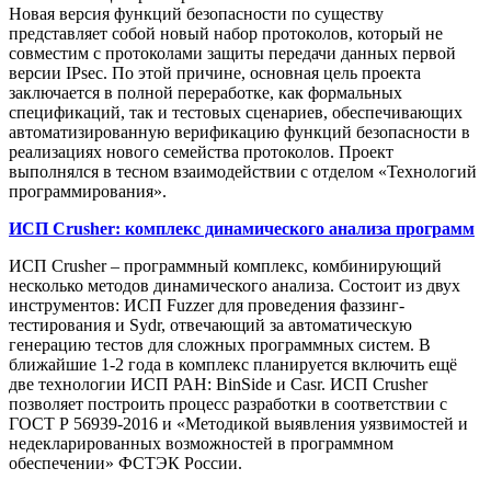
Новая версия функций безопасности по существу
представляет собой новый набор протоколов, который не
совместим с протоколами защиты передачи данных первой
версии IPsec. По этой причине, основная цель проекта
заключается в полной переработке, как формальных
спецификаций, так и тестовых сценариев, обеспечивающих
автоматизированную верификацию функций безопасности в
реализациях нового семейства протоколов. Проект
выполнялся в тесном взаимодействии с отделом «Технологий
программирования».
ИСП Crusher: комплекс динамического анализа программ
ИСП Crusher – программный комплекс, комбинирующий
несколько методов динамического анализа. Состоит из двух
инструментов: ИСП Fuzzer для проведения фаззинг-
тестирования и Sydr, отвечающий за автоматическую
генерацию тестов для сложных программных систем. В
ближайшие 1-2 года в комплекс планируется включить ещё
две технологии ИСП РАН: BinSide и Casr. ИСП Crusher
позволяет построить процесс разработки в соответствии с
ГОСТ Р 56939-2016 и «Методикой выявления уязвимостей и
недекларированных возможностей в программном
обеспечении» ФСТЭК России.