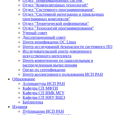
Отдел "Информационных систем"
Отдел "Компиляторных технологий"
Отдел "Системного программирования"
Отдел "Системной интеграции и прикладных
программных комплексов"
Отдел "Теоретической информатики"
Отдел "Технологий программирования"
Ученый совет
Диссертационный совет
Центр верификации ОС Linux
Центр исследований безопасности системного ПО
Исследовательский центр доверенного
искусственного интеллекта
Центр компетенции по параллельным и
распределенным вычислениям
Орган по сертификации
Центр коллективного пользования ИСП РАН
Образование
Аспирантура ИСП РАН
Кафедра СП МФТИ
Кафедра СП ВМК МГУ
Кафедра СП НИУ ВШЭ
Библиотека
Издания
Публикации ИСП РАН