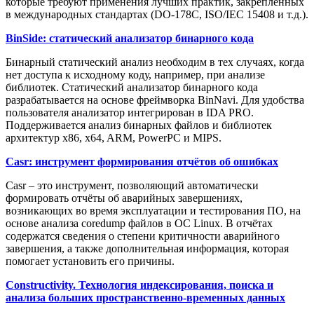
которые требуют применения лучших практик, закреплённых
в международных стандартах (DO-178С, ISO/IEC 15408 и т.д.).
BinSide: статический анализатор бинарного кода
Бинарный статический анализ необходим в тех случаях, когда
нет доступа к исходному коду, например, при анализе
библиотек. Статический анализатор бинарного кода
разрабатывается на основе фреймворка BinNavi. Для удобства
пользователя анализатор интегрирован в IDA PRO.
Поддерживается анализ бинарных файлов и библиотек
архитектур x86, x64, ARM, PowerPC и MIPS.
Casr: инструмент формирования отчётов об ошибках
Casr – это инструмент, позволяющий автоматически
формировать отчёты об аварийных завершениях,
возникающих во время эксплуатации и тестирования ПО, на
основе анализа coredump файлов в ОС Linux. В отчётах
содержатся сведения о степени критичности аварийного
завершения, а также дополнительная информация, которая
помогает установить его причины.
Constructivity. Технология индексирования, поиска и
анализа больших пространственно-временных данных