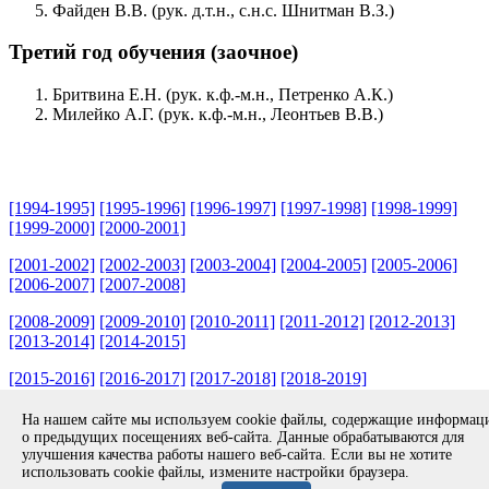
Файден В.В. (рук. д.т.н., с.н.с. Шнитман В.З.)
Третий год обучения (заочное)
Бритвина Е.Н. (рук. к.ф.-м.н., Петренко А.К.)
Милейко А.Г. (рук. к.ф.-м.н., Леонтьев В.В.)
[1994-1995]
[1995-1996]
[1996-1997]
[1997-1998]
[1998-1999]
[1999-2000]
[2000-2001]
[2001-2002]
[2002-2003]
[2003-2004]
[2004-2005]
[2005-2006]
[2006-2007]
[2007-2008]
[2008-2009]
[2009-2010]
[2010-2011]
[2011-2012]
[2012-2013]
[2013-2014]
[2014-2015]
[2015-2016]
[2016-2017]
[2017-2018]
[2018-2019]
Copyright © 1994-2026 ИСП РАН. 109004, г. Москва, ул. А.
На нашем сайте мы используем cookie файлы, содержащие информа
Солженицына, дом 25.
Противодействие коррупции
.
о предыдущих посещениях веб-сайта. Данные обрабатываются для
Разработка безопасного программного обеспечения (РБПО)
улучшения качества работы нашего веб-сайта. Если вы не хотите
использовать cookie файлы, измените настройки браузера.
Продолжая использовать наш сайт, вы даете согласие на