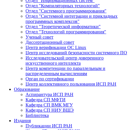
Отдел "Информационных систем"
Отдел "Компиляторных технологий"
Отдел "Системного программирования"
Отдел "Системной интеграции и прикладных
программных комплексов"
Отдел "Теоретической информатики"
Отдел "Технологий программирования"
Ученый совет
Диссертационный совет
Центр верификации ОС Linux
Центр исследований безопасности системного ПО
Исследовательский центр доверенного
искусственного интеллекта
Центр компетенции по параллельным и
распределенным вычислениям
Орган по сертификации
Центр коллективного пользования ИСП РАН
Образование
Аспирантура ИСП РАН
Кафедра СП МФТИ
Кафедра СП ВМК МГУ
Кафедра СП НИУ ВШЭ
Библиотека
Издания
Публикации ИСП РАН