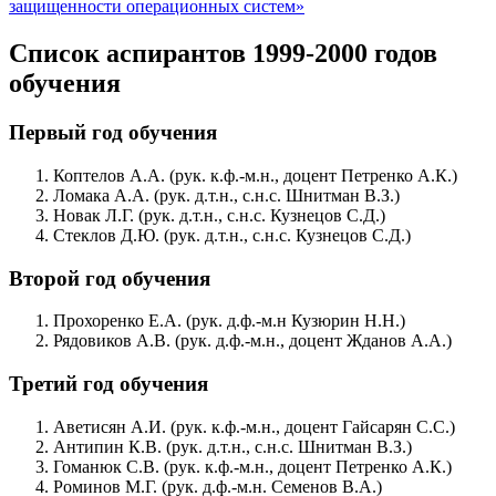
защищенности операционных систем»
Список аспирантов 1999-2000 годов
обучения
Первый год обучения
Коптелов А.А. (рук. к.ф.-м.н., доцент Петренко А.К.)
Ломака А.А. (рук. д.т.н., с.н.с. Шнитман В.З.)
Новак Л.Г. (рук. д.т.н., с.н.с. Кузнецов С.Д.)
Стеклов Д.Ю. (рук. д.т.н., с.н.с. Кузнецов С.Д.)
Второй год обучения
Прохоренко Е.А. (рук. д.ф.-м.н Кузюрин Н.Н.)
Рядовиков А.В. (рук. д.ф.-м.н., доцент Жданов А.А.)
Третий год обучения
Аветисян А.И. (рук. к.ф.-м.н., доцент Гайсарян С.С.)
Антипин К.В. (рук. д.т.н., с.н.с. Шнитман В.З.)
Гоманюк С.В. (рук. к.ф.-м.н., доцент Петренко А.К.)
Роминов М.Г. (рук. д.ф.-м.н. Семенов В.А.)