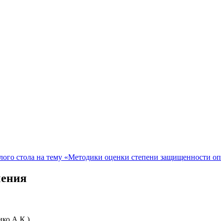
ого стола на тему «Методики оценки степени защищенности о
чения
нко А.К.)