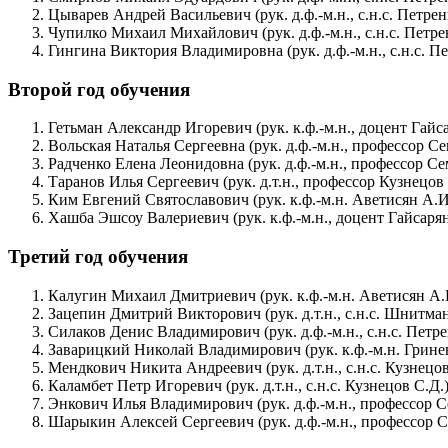
Цыварев Андрей Васильевич (рук. д.ф.-м.н., с.н.с. Петрен
Чупилко Михаил Михайлович (рук. д.ф.-м.н., с.н.с. Петре
Гингина Виктория Владимировна (рук. д.ф.-м.н., с.н.с. П
Второй год обучения
Гетьман Александр Игоревич (рук. к.ф.-м.н., доцент Гайс
Вольская Наталья Сергеевна (рук. д.ф.-м.н., профессор С
Радченко Елена Леонидовна (рук. д.ф.-м.н., профессор Се
Таранов Илья Сергеевич (рук. д.т.н., профессор Кузнецов 
Ким Евгений Святославович (рук. к.ф.-м.н. Аветисян А.И
Хашба Эшсоу Валериевич (рук. к.ф.-м.н., доцент Гайсарян
Третий год обучения
Калугин Михаил Дмитриевич (рук. к.ф.-м.н. Аветисян А.
Зацепин Дмитрий Викторович (рук. д.т.н., с.н.с. Шнитман
Силаков Денис Владимирович (рук. д.ф.-м.н., с.н.с. Петре
Заварицкий Николай Владимирович (рук. к.ф.-м.н. Грине
Мендкович Никита Андреевич (рук. д.т.н., с.н.с. Кузнецов
Каламбет Петр Игоревич (рук. д.т.н., с.н.с. Кузнецов С.Д.
Энкович Илья Владимирович (рук. д.ф.-м.н., профессор С
Шарыкин Алексей Сергеевич (рук. д.ф.-м.н., профессор 