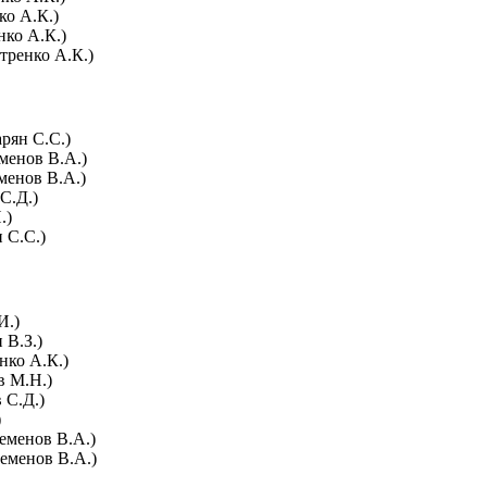
ко А.К.)
нко А.К.)
етренко А.К.)
арян С.С.)
еменов В.А.)
менов В.А.)
С.Д.)
.)
 С.С.)
И.)
 В.З.)
нко А.К.)
в М.Н.)
 С.Д.)
)
еменов В.А.)
Семенов В.А.)