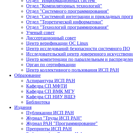
Отдел "Информационных систем"
Отдел "Компиляторных технологий"
Отдел "Системного программирования"
Отдел "Системной интеграции и прикладных прог
Отдел "Теоретической информатики"
Отдел "Технологий программирования"
Ученый совет
Диссертационный совет
Центр верификации ОС Linux
Центр исследований безопасности системного ПО
Исследовательский центр доверенного искусственн
Центр компетенции по параллельным и распредел
Орган по сертификации
Центр коллективного пользования ИСП РАН
Образование
Аспирантура ИСП РАН
Кафедра СП МФТИ
Кафедра СП ВМК МГУ
Кафедра СП НИУ ВШЭ
Библиотека
Издания
Публикации ИСП РАН
Журнал "Труды ИСП РАН"
Журнал РАН "Программирование"
Препринты ИСП РАН